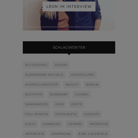
LÉON IM INTERVIEW
SCHLAGWÖRTER
ACCESSOIRES
ADIDAS
ALESSANDRO MICHELE
AUSSTELLUNG
AUSSTELLUNGSTIPP
BEAUTY
BERLIN
BUCHTIPP
BURBERRY
CHANEL
DAMENMODE
DIOR
DÜFTE
FALL-WINTER
FOTOGRAFIE
GADGETS
GUCCI
HAMBURG
HERMÈS
INTERIEUR
INTERVIEW
KAMPAGNE
KARL LAGERFELD