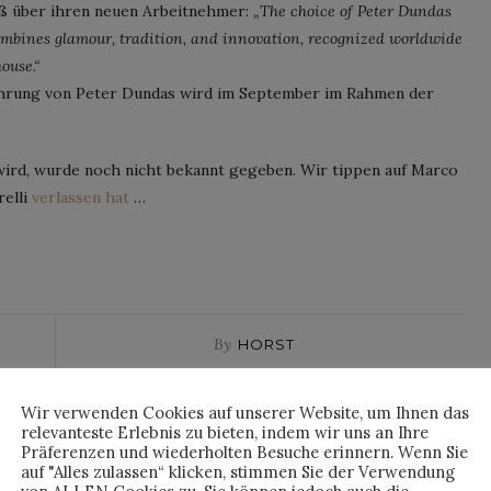
äß über ihren neuen Arbeitnehmer:
„The choice of Peter Dundas
combines glamour, tradition, and innovation, recognized worldwide
ouse.“
führung von Peter Dundas wird im September im Rahmen der
ird, wurde noch nicht bekannt gegeben. Wir tippen auf Marco
relli
verlassen hat
…
By
HORST
Wir verwenden Cookies auf unserer Website, um Ihnen das
relevanteste Erlebnis zu bieten, indem wir uns an Ihre
Präferenzen und wiederholten Besuche erinnern. Wenn Sie
auf "Alles zulassen“ klicken, stimmen Sie der Verwendung