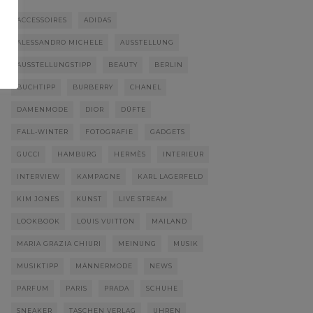
ACCESSOIRES
ADIDAS
ALESSANDRO MICHELE
AUSSTELLUNG
AUSSTELLUNGSTIPP
BEAUTY
BERLIN
BUCHTIPP
BURBERRY
CHANEL
DAMENMODE
DIOR
DÜFTE
FALL-WINTER
FOTOGRAFIE
GADGETS
GUCCI
HAMBURG
HERMÈS
INTERIEUR
INTERVIEW
KAMPAGNE
KARL LAGERFELD
KIM JONES
KUNST
LIVE STREAM
LOOKBOOK
LOUIS VUITTON
MAILAND
MARIA GRAZIA CHIURI
MEINUNG
MUSIK
MUSIKTIPP
MÄNNERMODE
NEWS
PARFUM
PARIS
PRADA
SCHUHE
SNEAKER
TASCHEN VERLAG
UHREN