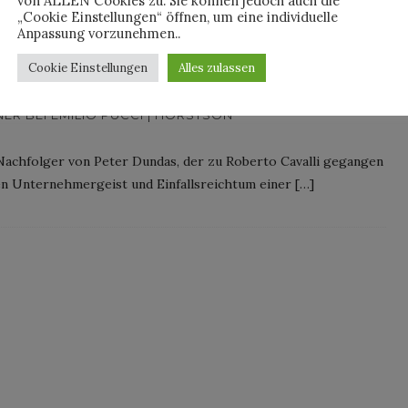
von ALLEN Cookies zu. Sie können jedoch auch die
„Cookie Einstellungen“ öffnen, um eine individuelle
Anpassung vorzunehmen..
Cookie Einstellungen
Alles zulassen
ER BEI EMILIO PUCCI | HORSTSON
n Nachfolger von Peter Dundas, der zu Roberto Cavalli gegangen
en Unternehmergeist und Einfallsreichtum einer […]