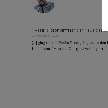
MASSIMO GIORGETTI IST DER NEUE DESIGN
21. März 2015 at 12:07
[…] ging schnell: Emilio Pucci gab gestern de
ist, bekannt: “Massimo Giorgetti verkörpert d