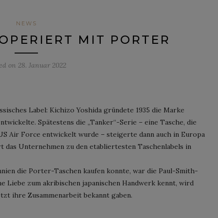
NEWS
OPERIERT MIT PORTER
ted on
28. Januar 2022
assisches Label: Kichizo Yoshida gründete 1935 die Marke
entwickelte. Spätestens die „Tanker“-Serie – eine Tasche, die
US Air Force entwickelt wurde – steigerte dann auch in Europa
t das Unternehmen zu den etabliertesten Taschenlabels in
nien die Porter-Taschen kaufen konnte, war die Paul-Smith-
ne Liebe zum akribischen japanischen Handwerk kennt, wird
etzt ihre Zusammenarbeit bekannt gaben.