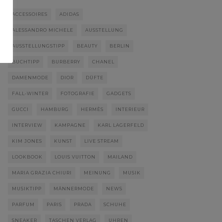
ACCESSOIRES
ADIDAS
ALESSANDRO MICHELE
AUSSTELLUNG
AUSSTELLUNGSTIPP
BEAUTY
BERLIN
BUCHTIPP
BURBERRY
CHANEL
DAMENMODE
DIOR
DÜFTE
FALL-WINTER
FOTOGRAFIE
GADGETS
GUCCI
HAMBURG
HERMÈS
INTERIEUR
INTERVIEW
KAMPAGNE
KARL LAGERFELD
KIM JONES
KUNST
LIVE STREAM
LOOKBOOK
LOUIS VUITTON
MAILAND
MARIA GRAZIA CHIURI
MEINUNG
MUSIK
MUSIKTIPP
MÄNNERMODE
NEWS
PARFUM
PARIS
PRADA
SCHUHE
SNEAKER
TASCHEN VERLAG
UHREN