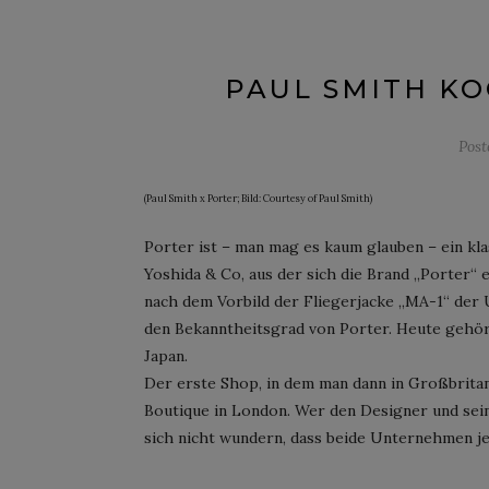
PAUL SMITH KO
Pos
(Paul Smith x Porter; Bild: Courtesy of Paul Smith)
Porter ist – man mag es kaum glauben – ein kl
Yoshida & Co, aus der sich die Brand „Porter“ 
nach dem Vorbild der Fliegerjacke „MA-1“ der 
den Bekanntheitsgrad von Porter. Heute gehör
Japan.
Der erste Shop, in dem man dann in Großbritan
Boutique in London. Wer den Designer und sei
sich nicht wundern, dass beide Unternehmen j
Paul Smith x Porter; Bild: Courtesy of Paul Smith