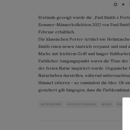
Erstmals gezeigt wurde die „Paul Smith x Por
Sommer-Männerkollektion 2022 von Paul Smith. F
Februar erhältlich.
Die klassischen Porter-Artikel wie Helmtasc
Smith einen neuen Anstrich verpasst und sind 
Marke mit leichtem Griff und langer Haltbarkei
Farblicher Ausgangspunkt waren die Töne der
der freien Natur inspiriert wurde. Organische 
Naturfarben darstellen, während mitternachts
Himmel zitieren – so zumindest die Idee. Ob sie
gesichert gilt hingegen, dass die Farbkombina
ACCESSOIRES
KICHIZO YOSHIDA
NEWS
PAUL S