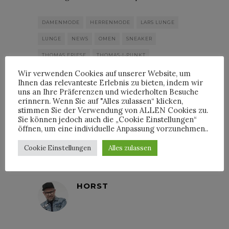
DAMENMODE
HERRENMODE
LARS LUNGE
LUNGE
NEWS
OMEN
SNEAKER
THOMAS FRIESE
THOMAS-I-PUNKT
ULF LUNGE
Wir verwenden Cookies auf unserer Website, um
Ihnen das relevanteste Erlebnis zu bieten, indem wir
uns an Ihre Präferenzen und wiederholten Besuche
erinnern. Wenn Sie auf "Alles zulassen“ klicken,
stimmen Sie der Verwendung von ALLEN Cookies zu.
Sie können jedoch auch die „Cookie Einstellungen“
öffnen, um eine individuelle Anpassung vorzunehmen..
By
HORST
Cookie Einstellungen
Alles zulassen
HORST