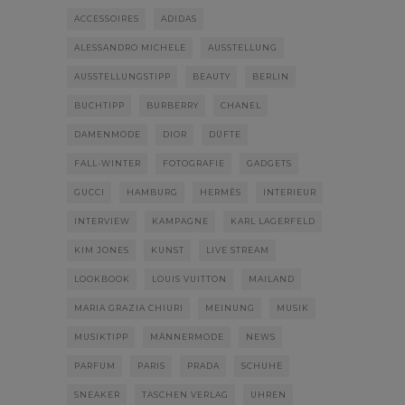
ACCESSOIRES
ADIDAS
ALESSANDRO MICHELE
AUSSTELLUNG
AUSSTELLUNGSTIPP
BEAUTY
BERLIN
BUCHTIPP
BURBERRY
CHANEL
DAMENMODE
DIOR
DÜFTE
FALL-WINTER
FOTOGRAFIE
GADGETS
GUCCI
HAMBURG
HERMÈS
INTERIEUR
INTERVIEW
KAMPAGNE
KARL LAGERFELD
KIM JONES
KUNST
LIVE STREAM
LOOKBOOK
LOUIS VUITTON
MAILAND
MARIA GRAZIA CHIURI
MEINUNG
MUSIK
MUSIKTIPP
MÄNNERMODE
NEWS
PARFUM
PARIS
PRADA
SCHUHE
SNEAKER
TASCHEN VERLAG
UHREN