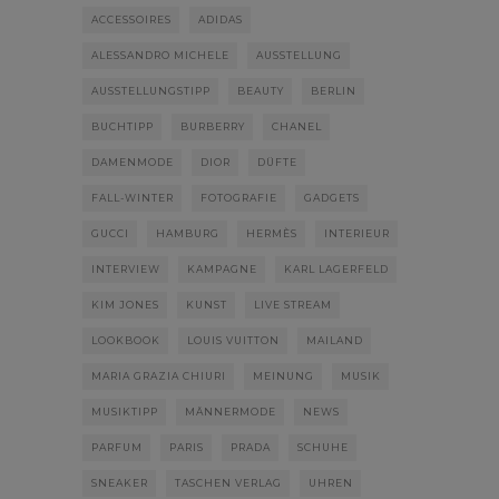
ACCESSOIRES
ADIDAS
ALESSANDRO MICHELE
AUSSTELLUNG
AUSSTELLUNGSTIPP
BEAUTY
BERLIN
BUCHTIPP
BURBERRY
CHANEL
DAMENMODE
DIOR
DÜFTE
FALL-WINTER
FOTOGRAFIE
GADGETS
GUCCI
HAMBURG
HERMÈS
INTERIEUR
INTERVIEW
KAMPAGNE
KARL LAGERFELD
KIM JONES
KUNST
LIVE STREAM
LOOKBOOK
LOUIS VUITTON
MAILAND
MARIA GRAZIA CHIURI
MEINUNG
MUSIK
MUSIKTIPP
MÄNNERMODE
NEWS
PARFUM
PARIS
PRADA
SCHUHE
SNEAKER
TASCHEN VERLAG
UHREN