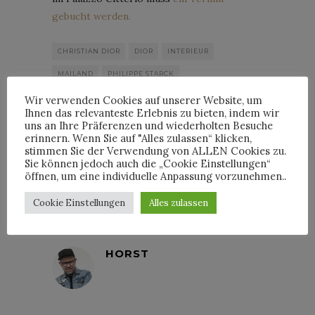
gebucht werden.
CHRISTIAN DIOR
DIOR
INTERIEUR
MAILAND
PHILIPPE STARCK
SALONE DEL MOBILE
Wir verwenden Cookies auf unserer Website, um
Ihnen das relevanteste Erlebnis zu bieten, indem wir
uns an Ihre Präferenzen und wiederholten Besuche
erinnern. Wenn Sie auf "Alles zulassen“ klicken,
stimmen Sie der Verwendung von ALLEN Cookies zu.
Sie können jedoch auch die „Cookie Einstellungen“
öffnen, um eine individuelle Anpassung vorzunehmen..
By
HORST
Cookie Einstellungen
Alles zulassen
HORST