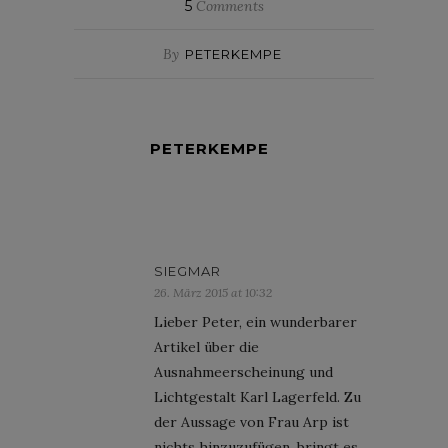
5
Comments
By
PETERKEMPE
PETERKEMPE
SIEGMAR
26. März 2015 at 10:32
Lieber Peter, ein wunderbarer
Artikel über die
Ausnahmeerscheinung und
Lichtgestalt Karl Lagerfeld. Zu
der Aussage von Frau Arp ist
nichts hinzuzufügen, bringt es