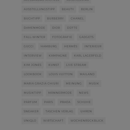
AUSSTELLUNGSTIPP
BEAUTY
BERLIN
BUCHTIPP
BURBERRY
CHANEL
DAMENMODE
DIOR
DÜFTE
FALL-WINTER
FOTOGRAFIE
GADGETS
GUCCI
HAMBURG
HERMÈS
INTERIEUR
INTERVIEW
KAMPAGNE
KARL LAGERFELD
KIM JONES
KUNST
LIVE STREAM
LOOKBOOK
LOUIS VUITTON
MAILAND
MARIA GRAZIA CHIURI
MEINUNG
MUSIK
MUSIKTIPP
MÄNNERMODE
NEWS
PARFUM
PARIS
PRADA
SCHUHE
SNEAKER
TASCHEN VERLAG
UHREN
UNIQLO
WIRTSCHAFT
WOCHENRÜCKBLICK