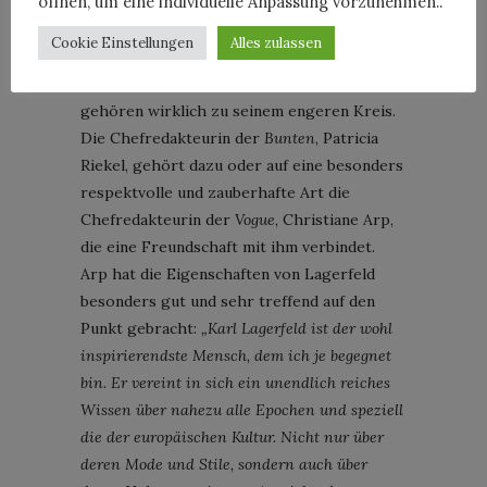
öffnen, um eine individuelle Anpassung vorzunehmen..
seines Lebens verbracht hat, nicht
vorherrscht: In Deutschland möchte jeder,
Cookie Einstellungen
Alles zulassen
dass Karl Lagerfeld ihm „gehört“. Viele
suchen seine Nähe, doch nur wenige
gehören wirklich zu seinem engeren Kreis.
Die Chefredakteurin der
Bunten
, Patricia
Riekel, gehört dazu oder auf eine besonders
respektvolle und zauberhafte Art die
Chefredakteurin der
Vogue
, Christiane Arp,
die eine Freundschaft mit ihm verbindet.
Arp hat die Eigenschaften von Lagerfeld
besonders gut und sehr treffend auf den
Punkt gebracht:
„Karl Lagerfeld ist der wohl
inspirierendste Mensch, dem ich je begegnet
bin. Er vereint in sich ein unendlich reiches
Wissen über nahezu alle Epochen und speziell
die der europäischen Kultur. Nicht nur über
deren Mode und Stile, sondern auch über