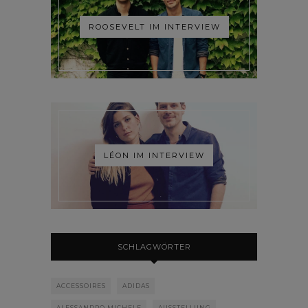
ROOSEVELT IM INTERVIEW
LÉON IM INTERVIEW
SCHLAGWÖRTER
ACCESSOIRES
ADIDAS
ALESSANDRO MICHELE
AUSSTELLUNG