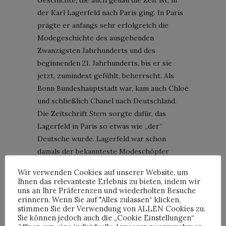
der Karl Lagerfeld nach Paris ging. In Paris
prägte er anfangs sehr erfolgreich die
Modegeschichte des ausgehenden
Zwanzigsten Jahrhunderts und des
beginnenden 21. Jahrhunderts, bis er sie
jetzt, zumindest gefühlt, beherrscht. Als
Bonn Bundeshauptstadt war, kam auch Chloé
und schließlich Chanel nach Deutschland.
Die Zeitschrift
Stern
sorgte dafür, das
Lagerfeld in Paris so etwas wie „der“
Deutsche wurde. Lagerfeld war schon
damals der bekannteste Modeschöpfer
unseres Landes und genoss ein
Wir verwenden Cookies auf unserer Website, um
internationales Renommee.
Ihnen das relevanteste Erlebnis zu bieten, indem wir
Wenn Lagerfeld nach Deutschland kommt,
uns an Ihre Präferenzen und wiederholten Besuche
erinnern. Wenn Sie auf "Alles zulassen“ klicken,
ist bis heute ein Phänomen zu beobachten,
stimmen Sie der Verwendung von ALLEN Cookies zu.
das in Frankreich, wo er den großen Teil
Sie können jedoch auch die „Cookie Einstellungen“