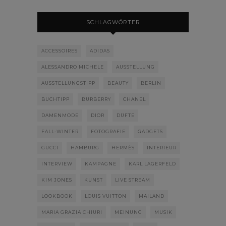
SCHLAGWÖRTER
ACCESSOIRES
ADIDAS
ALESSANDRO MICHELE
AUSSTELLUNG
AUSSTELLUNGSTIPP
BEAUTY
BERLIN
BUCHTIPP
BURBERRY
CHANEL
DAMENMODE
DIOR
DÜFTE
FALL-WINTER
FOTOGRAFIE
GADGETS
GUCCI
HAMBURG
HERMÈS
INTERIEUR
INTERVIEW
KAMPAGNE
KARL LAGERFELD
KIM JONES
KUNST
LIVE STREAM
LOOKBOOK
LOUIS VUITTON
MAILAND
MARIA GRAZIA CHIURI
MEINUNG
MUSIK