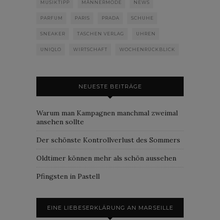
MUSIKTIPP
MÄNNERMODE
NEWS
PARFUM
PARIS
PRADA
SCHUHE
SNEAKER
TASCHEN VERLAG
UHREN
UNIQLO
WIRTSCHAFT
WOCHENRÜCKBLICK
NEUESTE BEITRÄGE
Warum man Kampagnen manchmal zweimal
ansehen sollte
Der schönste Kontrollverlust des Sommers
Oldtimer können mehr als schön aussehen
Pfingsten in Pastell
EINE LIEBESERKLÄRUNG AN MARSEILLE