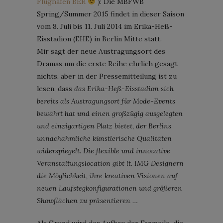
Flughafen BER
): Die MBFWB
Spring/Summer 2015 findet in dieser Saison
vom 8. Juli bis 11. Juli 2014 im Erika-Heß-
Eisstadion (EHE) in Berlin Mitte statt.
Mir sagt der neue Austragungsort des
Dramas um die erste Reihe ehrlich gesagt
nichts, aber in der Pressemitteilung ist zu
lesen, dass
das Erika-Heß-Eisstadion sich
bereits als Austragungsort für Mode-Events
bewährt hat und einen großzügig ausgelegten
und einzigartigen Platz bietet, der Berlins
unnachahmliche künstlerische Qualitäten
widerspiegelt. Die flexible und innovative
Veranstaltungslocation gibt lt. IMG Designern
die Möglichkeit, ihre kreativen Visionen auf
neuen Laufstegkonfigurationen und größeren
Showflächen zu präsentieren …
Als Grund wird der Aufbau der Fanmeile, die