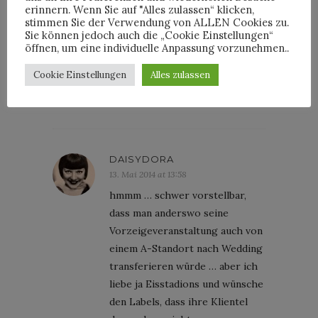
andere Frage. Unsere
erinnern. Wenn Sie auf "Alles zulassen“ klicken,
stimmen Sie der Verwendung von ALLEN Cookies zu.
Kulturstaatsministerin Monika
Sie können jedoch auch die „Cookie Einstellungen“
Grütters (CDU) hat halt keine
öffnen, um eine individuelle Anpassung vorzunehmen..
Sympathie für die Str. 17. Juni, da
Cookie Einstellungen
Alles zulassen
hat sie halt lieber Fanmeilen für
Fussballfeste.
DAISYDORA
13. Mai 2014 at 13:58
hmmm … schwer vorstellbar,
dass man anderswo seine
Vorzeigeveranstaltung auch von
einem A-Standort nach Wedding
transferieren würde … aber ich
liebe ja Eisstadions und wünsche
den Labels, dass ihre Klientel