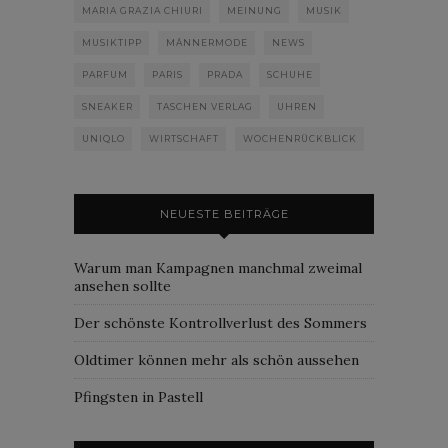
MARIA GRAZIA CHIURI
MEINUNG
MUSIK
MUSIKTIPP
MÄNNERMODE
NEWS
PARFUM
PARIS
PRADA
SCHUHE
SNEAKER
TASCHEN VERLAG
UHREN
UNIQLO
WIRTSCHAFT
WOCHENRÜCKBLICK
NEUESTE BEITRÄGE
Warum man Kampagnen manchmal zweimal
ansehen sollte
Der schönste Kontrollverlust des Sommers
Oldtimer können mehr als schön aussehen
Pfingsten in Pastell