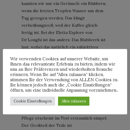
kannten wir nur ein Geräusch: ein Blubbern,
wenn die letzten Tropfen Wasser aus dem
Tag gezogen werden. Das klingt
verheißungsvoll, weil der Kaffee gleich
fertig ist. Bei der Eletta Explore von
De’Longhi ist das anders: Das Mahlwerk ist
laut, wobei das natürlich ein subjektives
Empfinden ist, aber auch von Besuch so
Wir verwenden Cookies auf unserer Website, um
wahrgenommen wurde.
Ihnen das relevanteste Erlebnis zu bieten, indem wir
uns an Ihre Präferenzen und wiederholten Besuche
erinnern. Wenn Sie auf "Alles zulassen“ klicken,
Die Pflege
stimmen Sie der Verwendung von ALLEN Cookies zu.
Vielleicht das schwierigste Kapitel, nicht nur
Sie können jedoch auch die „Cookie Einstellungen“
bei der Eletta Explore von De’Longhi,
öffnen, um eine individuelle Anpassung vorzunehmen..
sondern bei allen technischen Geräten: Die
Cookie Einstellungen
Alles zulassen
Reinigung. Nun haben wir keinen Vergleich
zu anderen Kaffeevollautomaten, aber die
Pflege erscheint im Test erstaunlich simpel.
Der Großteil der Teile ist