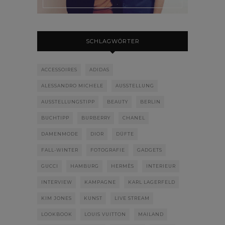
SCHLAGWÖRTER
ACCESSOIRES
ADIDAS
ALESSANDRO MICHELE
AUSSTELLUNG
AUSSTELLUNGSTIPP
BEAUTY
BERLIN
BUCHTIPP
BURBERRY
CHANEL
DAMENMODE
DIOR
DÜFTE
FALL-WINTER
FOTOGRAFIE
GADGETS
GUCCI
HAMBURG
HERMÈS
INTERIEUR
INTERVIEW
KAMPAGNE
KARL LAGERFELD
KIM JONES
KUNST
LIVE STREAM
LOOKBOOK
LOUIS VUITTON
MAILAND