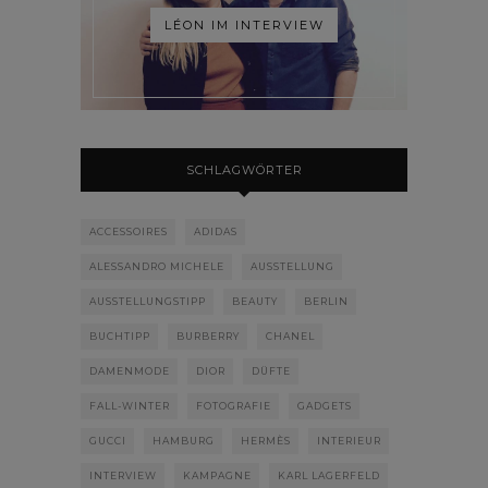
LÉON IM INTERVIEW
SCHLAGWÖRTER
ACCESSOIRES
ADIDAS
ALESSANDRO MICHELE
AUSSTELLUNG
AUSSTELLUNGSTIPP
BEAUTY
BERLIN
BUCHTIPP
BURBERRY
CHANEL
DAMENMODE
DIOR
DÜFTE
FALL-WINTER
FOTOGRAFIE
GADGETS
GUCCI
HAMBURG
HERMÈS
INTERIEUR
INTERVIEW
KAMPAGNE
KARL LAGERFELD