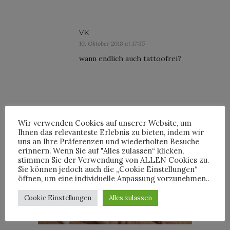
VK
10. Oktober 2018 at 17:35
wann endlich auch tattoofrei?
Wir verwenden Cookies auf unserer Website, um
INTERVIEWS
Ihnen das relevanteste Erlebnis zu bieten, indem wir
uns an Ihre Präferenzen und wiederholten Besuche
erinnern. Wenn Sie auf "Alles zulassen“ klicken,
stimmen Sie der Verwendung von ALLEN Cookies zu.
Sie können jedoch auch die „Cookie Einstellungen“
öffnen, um eine individuelle Anpassung vorzunehmen..
TRIXIE MATTEL IM
INTERVIEW
Cookie Einstellungen
Alles zulassen