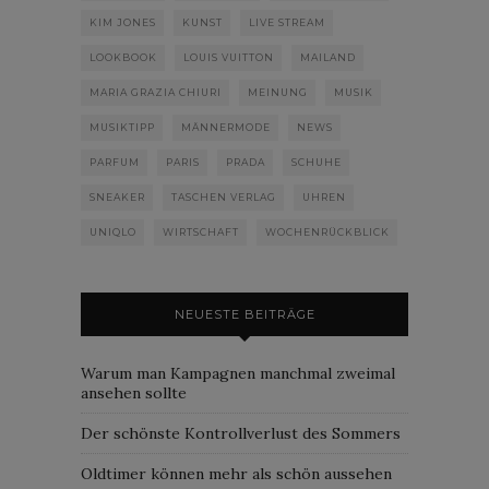
KIM JONES
KUNST
LIVE STREAM
LOOKBOOK
LOUIS VUITTON
MAILAND
MARIA GRAZIA CHIURI
MEINUNG
MUSIK
MUSIKTIPP
MÄNNERMODE
NEWS
PARFUM
PARIS
PRADA
SCHUHE
SNEAKER
TASCHEN VERLAG
UHREN
UNIQLO
WIRTSCHAFT
WOCHENRÜCKBLICK
NEUESTE BEITRÄGE
Warum man Kampagnen manchmal zweimal
ansehen sollte
Der schönste Kontrollverlust des Sommers
Oldtimer können mehr als schön aussehen