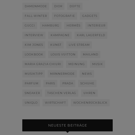
DAMENMODE
DIOR
DÜFTE
FALL-WINTER
FOTOGRAFIE
GADGETS
GUCCI
HAMBURG
HERMÈS
INTERIEUR
INTERVIEW
KAMPAGNE
KARL LAGERFELD
KIM JONES
KUNST
LIVE STREAM
LOOKBOOK
LOUIS VUITTON
MAILAND
MARIA GRAZIA CHIURI
MEINUNG
MUSIK
MUSIKTIPP
MÄNNERMODE
NEWS
PARFUM
PARIS
PRADA
SCHUHE
SNEAKER
TASCHEN VERLAG
UHREN
UNIQLO
WIRTSCHAFT
WOCHENRÜCKBLICK
NEUESTE BEITRÄGE