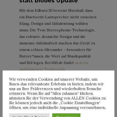
statt bloßes Update
Mit dem Kilburn III beweist Marshall, dass
ein Bluetooth-Lautsprecher nicht zwischen
Klang, Design und Akkuleistung wählen
muss. Die True Stereophonic-Technologie,
das robuste, ikonische Design und die
immense Akkulaufzeit machen das Gerät zu
einem echten Allrounder – besonders für
Nutzer*innen, die Wert auf Musikqualität
und Stil legen. Bei Hifi.de findet
sich ein
unabhängiger Testbericht.
Wir verwenden Cookies auf unserer Website, um
Der Kilburn III ist ab sofort auf
Ihnen das relevanteste Erlebnis zu bieten, indem wir
marshall.com
in den Farben Black & Brass
uns an Ihre Präferenzen und wiederholten Besuche
erinnern. Wenn Sie auf "Alles zulassen“ klicken,
sowie Cream erhältlich – zum Preis von 349
stimmen Sie der Verwendung von ALLEN Cookies zu.
Euro. Der Verkauf bei autorisierten
Sie können jedoch auch die „Cookie Einstellungen“
Händlern startet am 10. Juni 2025.
öffnen, um eine individuelle Anpassung vorzunehmen..