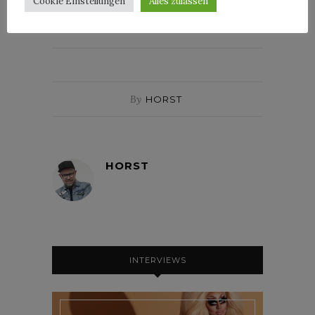
Cookie Einstellungen
Alles zulassen
MARSHALL
NEWS
TECHNIK
By
HORST
HORST
INTERVIEWS