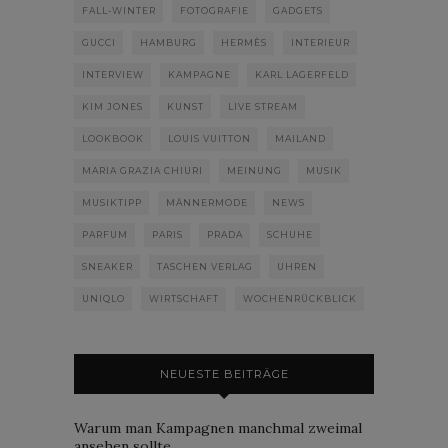
FALL-WINTER
FOTOGRAFIE
GADGETS
GUCCI
HAMBURG
HERMÈS
INTERIEUR
INTERVIEW
KAMPAGNE
KARL LAGERFELD
KIM JONES
KUNST
LIVE STREAM
LOOKBOOK
LOUIS VUITTON
MAILAND
MARIA GRAZIA CHIURI
MEINUNG
MUSIK
MUSIKTIPP
MÄNNERMODE
NEWS
PARFUM
PARIS
PRADA
SCHUHE
SNEAKER
TASCHEN VERLAG
UHREN
UNIQLO
WIRTSCHAFT
WOCHENRÜCKBLICK
NEUESTE BEITRÄGE
Warum man Kampagnen manchmal zweimal
ansehen sollte