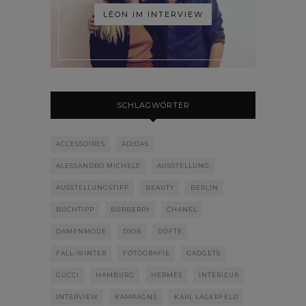
LÉON IM INTERVIEW
SCHLAGWÖRTER
ACCESSOIRES
ADIDAS
ALESSANDRO MICHELE
AUSSTELLUNG
AUSSTELLUNGSTIPP
BEAUTY
BERLIN
BUCHTIPP
BURBERRY
CHANEL
DAMENMODE
DIOR
DÜFTE
FALL-WINTER
FOTOGRAFIE
GADGETS
GUCCI
HAMBURG
HERMÈS
INTERIEUR
INTERVIEW
KAMPAGNE
KARL LAGERFELD