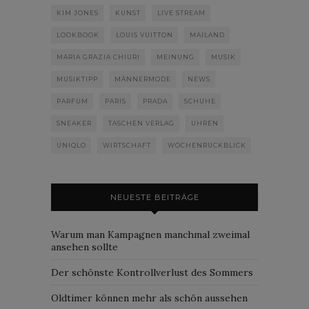
KIM JONES
KUNST
LIVE STREAM
LOOKBOOK
LOUIS VUITTON
MAILAND
MARIA GRAZIA CHIURI
MEINUNG
MUSIK
MUSIKTIPP
MÄNNERMODE
NEWS
PARFUM
PARIS
PRADA
SCHUHE
SNEAKER
TASCHEN VERLAG
UHREN
UNIQLO
WIRTSCHAFT
WOCHENRÜCKBLICK
NEUESTE BEITRÄGE
Warum man Kampagnen manchmal zweimal
ansehen sollte
Der schönste Kontrollverlust des Sommers
Oldtimer können mehr als schön aussehen