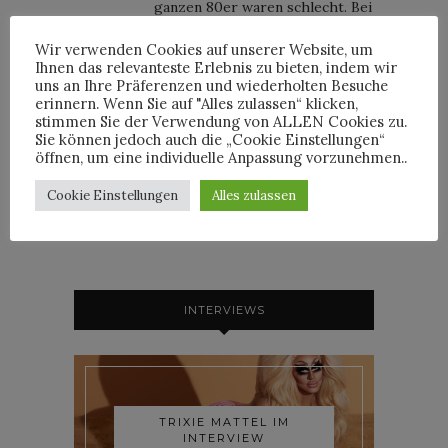
ganzen 80er waren schlecht. Bei
diesen Bildern fehlt allerdings
Wir verwenden Cookies auf unserer Website, um
das Escada-Logo. Bei mir
Ihnen das relevanteste Erlebnis zu bieten, indem wir
werden hier starke Escada-
uns an Ihre Präferenzen und wiederholten Besuche
erinnern. Wenn Sie auf "Alles zulassen“ klicken,
Flashbacks in Gang gesetzt.
stimmen Sie der Verwendung von ALLEN Cookies zu.
Auch das weisse Täschchen
Sie können jedoch auch die „Cookie Einstellungen“
könnte das Escada-Logo locker
öffnen, um eine individuelle Anpassung vorzunehmen..
tragen. Oder?
Cookie Einstellungen
Alles zulassen
INTERVIEWS
TRIXIE MATTEL IM
INTERVIEW