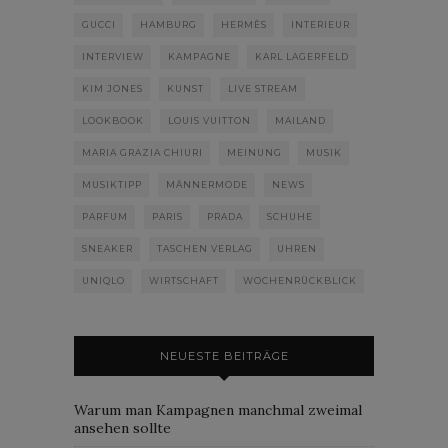
GUCCI
HAMBURG
HERMÈS
INTERIEUR
INTERVIEW
KAMPAGNE
KARL LAGERFELD
KIM JONES
KUNST
LIVE STREAM
LOOKBOOK
LOUIS VUITTON
MAILAND
MARIA GRAZIA CHIURI
MEINUNG
MUSIK
MUSIKTIPP
MÄNNERMODE
NEWS
PARFUM
PARIS
PRADA
SCHUHE
SNEAKER
TASCHEN VERLAG
UHREN
UNIQLO
WIRTSCHAFT
WOCHENRÜCKBLICK
NEUESTE BEITRÄGE
Warum man Kampagnen manchmal zweimal
ansehen sollte