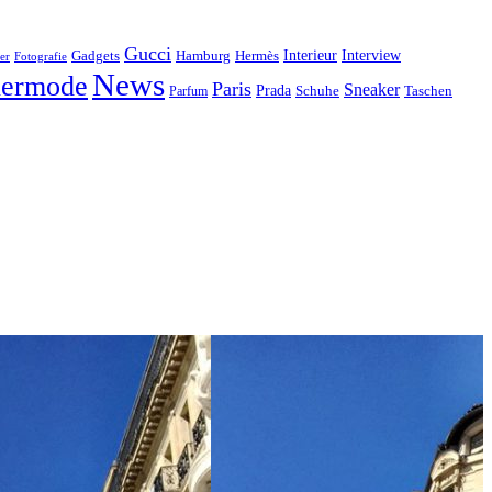
Gucci
Interieur
Hamburg
Hermès
Interview
Gadgets
er
Fotografie
News
ermode
Paris
Sneaker
Prada
Schuhe
Taschen
Parfum