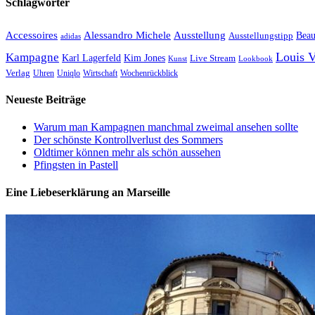
Schlagwörter
Accessoires
Ausstellung
Alessandro Michele
Ausstellungstipp
Beau
adidas
Louis V
Kampagne
Karl Lagerfeld
Kim Jones
Live Stream
Kunst
Lookbook
Verlag
Uhren
Uniqlo
Wirtschaft
Wochenrückblick
Neueste Beiträge
Warum man Kampagnen manchmal zweimal ansehen sollte
Der schönste Kontrollverlust des Sommers
Oldtimer können mehr als schön aussehen
Pfingsten in Pastell
Eine Liebeserklärung an Marseille