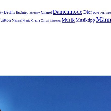
Damenmode
Dior
Berlin
Chanel
ty
Buchtipp
Düfte
Fall-Wint
Burberry
Männ
Musik
Musiktipp
uitton
Maria Grazia Chiuri
Mailand
Meinung