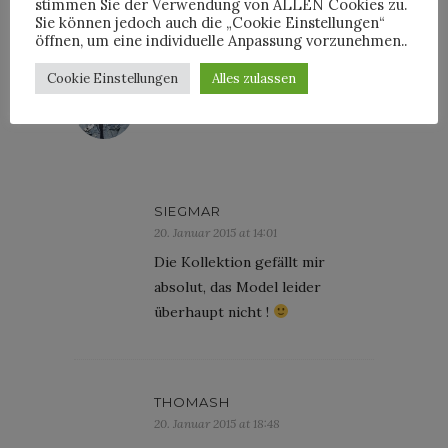
stimmen Sie der Verwendung von ALLEN Cookies zu.
Sie können jedoch auch die „Cookie Einstellungen“
öffnen, um eine individuelle Anpassung vorzunehmen..
Cookie Einstellungen
Alles zulassen
HORST
SIEGMAR
20. Januar 2015 at 14:01
Die Kollektion gefällt mir
absolut, das Model leider
überhaupt nicht !
THOMASH
20. Januar 2015 at 18:48