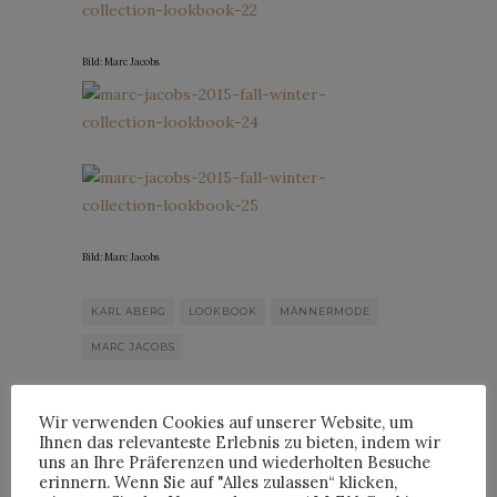
Bild: Marc Jacobs
Bild: Marc Jacobs
KARL ABERG
LOOKBOOK
MÄNNERMODE
MARC JACOBS
Wir verwenden Cookies auf unserer Website, um
3
Comments
Ihnen das relevanteste Erlebnis zu bieten, indem wir
uns an Ihre Präferenzen und wiederholten Besuche
erinnern. Wenn Sie auf "Alles zulassen“ klicken,
By
HORST