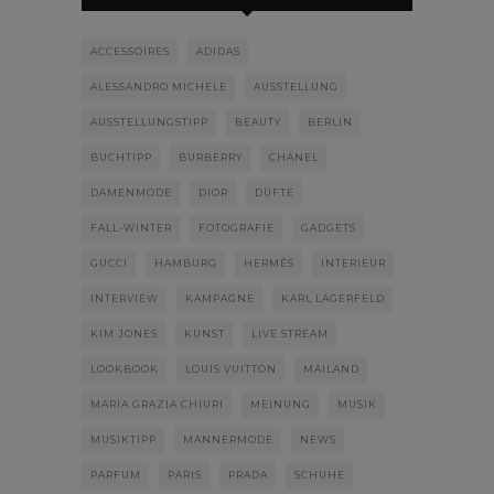
ACCESSOIRES
ADIDAS
ALESSANDRO MICHELE
AUSSTELLUNG
AUSSTELLUNGSTIPP
BEAUTY
BERLIN
BUCHTIPP
BURBERRY
CHANEL
DAMENMODE
DIOR
DÜFTE
FALL-WINTER
FOTOGRAFIE
GADGETS
GUCCI
HAMBURG
HERMÈS
INTERIEUR
INTERVIEW
KAMPAGNE
KARL LAGERFELD
KIM JONES
KUNST
LIVE STREAM
LOOKBOOK
LOUIS VUITTON
MAILAND
MARIA GRAZIA CHIURI
MEINUNG
MUSIK
MUSIKTIPP
MÄNNERMODE
NEWS
PARFUM
PARIS
PRADA
SCHUHE