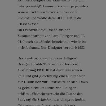
1970 als Designer der Aldi-Nord-Tüte.
„Ich
habe gesündigt“
, kommentierte er gegenüber
seinen Studenten dieses kommerzielle
Projekt und zahlte dafür 400,- DM in die
Klassenkasse.
Ob Fruhtrunk die Tasche aus der
Zusammenarbeit von Lars Eidinger und PB
0110 auch als „Sünde“ bezeichnen würde ist
nicht bekannt. Der Designer verstarb 1982.
Der Kontrast zwischen dem „billigen“
Design der Aldi-Tüte in einer luxuriösen
Ausführung PB 0110 hat durchaus seinen
Reiz und gibt gleichzeitig einen Seitenhieb
zur Diskussion zur Plastiktüte an sich. Doch
es geht nicht um Luxus, wie Eidinger
erklärt:
„Vielmehr versucht die Tasche den
Blick auf die Schönheit des Alltags zu lenken.
Oft messen wir Luxusartikeln, die wir