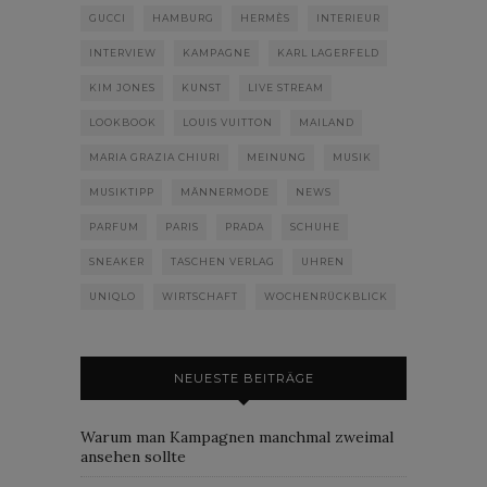
GUCCI
HAMBURG
HERMÈS
INTERIEUR
INTERVIEW
KAMPAGNE
KARL LAGERFELD
KIM JONES
KUNST
LIVE STREAM
LOOKBOOK
LOUIS VUITTON
MAILAND
MARIA GRAZIA CHIURI
MEINUNG
MUSIK
MUSIKTIPP
MÄNNERMODE
NEWS
PARFUM
PARIS
PRADA
SCHUHE
SNEAKER
TASCHEN VERLAG
UHREN
UNIQLO
WIRTSCHAFT
WOCHENRÜCKBLICK
NEUESTE BEITRÄGE
Warum man Kampagnen manchmal zweimal
ansehen sollte