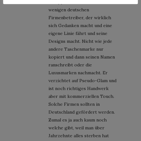
Philipp Bree ist eine der
wenigen deutschen
Firmenbetreiber, der wirklich
sich Gedanken macht und eine
eigene Linie fährt und seine
Designs macht. Nicht wie jede
andere Taschenmarke nur
kopiert und dann seinen Namen
ranschreibt oder die
Luxusmarken nachmacht. Er
verzichtet auf Pseudo-Glam und
ist noch richtiges Handwerk
aber mit kommerziellen Touch.
Solche Firmen sollten in
Deutschland gefördert werden.
Zumal es ja auch kaum noch
welche gibt, weil man über
Jahrzehnte alles sterben hat