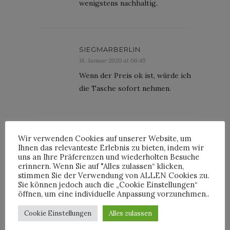
wenigstens nachhaltig.
SIEGMARBERLIN
18. Januar 2020 at 06:45
Wenn der Preis ok ist, würde ich
die Tasche sofort nehmen.
HORST
Wir verwenden Cookies auf unserer Website, um
18. Januar 2020 at 11:08
Ihnen das relevanteste Erlebnis zu bieten, indem wir
uns an Ihre Präferenzen und wiederholten Besuche
@Siegmar 550 Euro.
erinnern. Wenn Sie auf "Alles zulassen“ klicken,
stimmen Sie der Verwendung von ALLEN Cookies zu.
Sie können jedoch auch die „Cookie Einstellungen“
öffnen, um eine individuelle Anpassung vorzunehmen..
PETER KEMPE
Cookie Einstellungen
Alles zulassen
18. Januar 2020 at 13:55