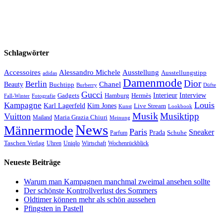
Schlagwörter
Accessoires
Ausstellung
Alessandro Michele
Ausstellungstipp
adidas
Damenmode
Dior
Berlin
Chanel
Beauty
Buchtipp
Düfte
Burberry
Gucci
Interieur
Hamburg
Hermès
Interview
Gadgets
Fall-Winter
Fotografie
Louis
Kampagne
Karl Lagerfeld
Kim Jones
Live Stream
Kunst
Lookbook
Musik
Musiktipp
Vuitton
Maria Grazia Chiuri
Mailand
Meinung
News
Männermode
Paris
Sneaker
Prada
Schuhe
Parfum
Taschen Verlag
Uhren
Uniqlo
Wirtschaft
Wochenrückblick
Neueste Beiträge
Warum man Kampagnen manchmal zweimal ansehen sollte
Der schönste Kontrollverlust des Sommers
Oldtimer können mehr als schön aussehen
Pfingsten in Pastell