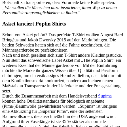
Botschaft zu transportieren, dass Vorurteile keine Rolle spielen:
„Wir wollen die Menschen dazu inspirieren, ihren Weg zu neuen
Personalisierungsmöglichkeiten zu finden.“
Asket lanciert Poplin Shirts
Schon von Asket gehört? Das perfekte T-Shirt wollten August Bard
Bringéus und Jakob Dworsky 2015 auf den Markt bringen. Die
beiden Schweden hatten sich auf die Fahne geschrieben, die
Männergarderobe zu perfektionieren.
Nach und nach gesellten sich zum T-Shirt andere Kleidungsstücke.
Nun stellt das schwedische Label Asket mit „The Poplin Shirt“ ein
weiteres Essential der Männergarderobe vor. Mit der Einführung
möchte die Marke ihr ganzes Wissen über Qualität und Passform
einbringen, um ein erstklassiges Hemd zu liefern, das nicht nur mit
dem Konfektionsmarkt konkurriert, sondern auch einen neuen
Maßstab an Transparenz in der Lieferkette und der Preisgestaltung
setzt.
Durch die Zusammenarbeit mit dem Handelsverband
Supima
können hohe Qualitätsstandards für biologisch angebaute
(Pima-)Baumwolle gewährleistet werden. „Supima“ ist übrigens
eine Abkürzung für „Superior Pima“, eine der seltensten
Baumwollsorten, die ausschließlich in den USA angebaut wird.
Aufgrund ihrer Faserlänge ist sie 35 % stärker als normale
Baumwolle, was es Albini, der Fabrik in Italien, ermöglicht, einen