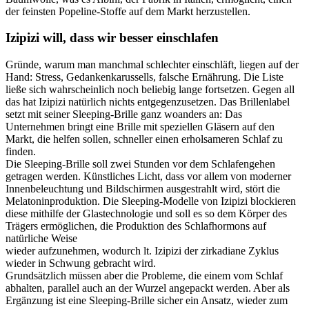
der feinsten Popeline-Stoffe auf dem Markt herzustellen.
Izipizi will, dass wir besser einschlafen
Gründe, warum man manchmal schlechter einschläft, liegen auf der
Hand: Stress, Gedankenkarussells, falsche Ernährung. Die Liste
ließe sich wahrscheinlich noch beliebig lange fortsetzen. Gegen all
das hat Izipizi natürlich nichts entgegenzusetzen. Das Brillenlabel
setzt mit seiner Sleeping-Brille ganz woanders an: Das
Unternehmen bringt eine Brille mit speziellen Gläsern auf den
Markt, die helfen sollen, schneller einen erholsameren Schlaf zu
finden.
Die Sleeping-Brille soll zwei Stunden vor dem Schlafengehen
getragen werden. Künstliches Licht, dass vor allem von moderner
Innenbeleuchtung und Bildschirmen ausgestrahlt wird, stört die
Melatoninproduktion. Die Sleeping-Modelle von Izipizi blockieren
diese mithilfe der Glastechnologie und soll es so dem Körper des
Trägers ermöglichen, die Produktion des Schlafhormons auf
natürliche Weise
wieder aufzunehmen, wodurch lt. Izipizi der zirkadiane Zyklus
wieder in Schwung gebracht wird.
Grundsätzlich müssen aber die Probleme, die einem vom Schlaf
abhalten, parallel auch an der Wurzel angepackt werden. Aber als
Ergänzung ist eine Sleeping-Brille sicher ein Ansatz, wieder zum