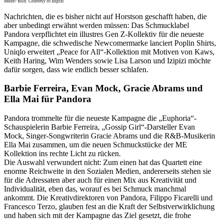
Müde? Bild: Courtesy of Izipizi
Nachrichten, die es bisher nicht auf Horstson geschafft haben, die
aber unbedingt erwähnt werden müssen: Das Schmucklabel
Pandora verpflichtet ein illustres Gen Z-Kollektiv für die neueste
Kampagne, die schwedische Newcomermarke lanciert Poplin Shirts,
Uniqlo erweitert „Peace for All“-Kollektion mit Motiven von Kaws,
Keith Haring, Wim Wenders sowie Lisa Larson und Izipizi möchte
dafür sorgen, dass wie endlich besser schlafen.
Barbie Ferreira, Evan Mock, Gracie Abrams und
Ella Mai für Pandora
Pandora trommelte für die neueste Kampagne die „Euphoria“-
Schauspielerin Barbie Ferreira, „Gossip Girl“-Darsteller Evan
Mock, Singer-Songwriterin Gracie Abrams und die R&B-Musikerin
Ella Mai zusammen, um die neuen Schmuckstücke der ME
Kollektion ins rechte Licht zu rücken.
Die Auswahl verwundert nicht: Zum einen hat das Quartett eine
enorme Reichweite in den Sozialen Medien, andererseits stehen sie
für die Adressaten aber auch für einen Mix aus Kreativität und
Individualität, eben das, worauf es bei Schmuck manchmal
ankommt. Die Kreativdirektoren von Pandora, Filippo Ficarelli und
Francesco Terzo, glauben fest an die Kraft der Selbstverwirklichung
und haben sich mit der Kampagne das Ziel gesetzt, die frohe