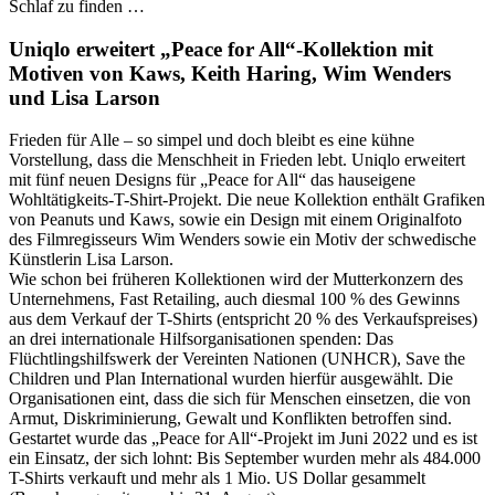
Schlaf zu finden …
Uniqlo erweitert „Peace for All“-Kollektion mit
Motiven von Kaws, Keith Haring, Wim Wenders
und Lisa Larson
Frieden für Alle – so simpel und doch bleibt es eine kühne
Vorstellung, dass die Menschheit in Frieden lebt. Uniqlo erweitert
mit fünf neuen Designs für „Peace for All“ das hauseigene
Wohltätigkeits-T-Shirt-Projekt. Die neue Kollektion enthält Grafiken
von Peanuts und Kaws, sowie ein Design mit einem Originalfoto
des Filmregisseurs Wim Wenders sowie ein Motiv der schwedische
Künstlerin Lisa Larson.
Wie schon bei früheren Kollektionen wird der Mutterkonzern des
Unternehmens, Fast Retailing, auch diesmal 100 % des Gewinns
aus dem Verkauf der T-Shirts (entspricht 20 % des Verkaufspreises)
an drei internationale Hilfsorganisationen spenden: Das
Flüchtlingshilfswerk der Vereinten Nationen (UNHCR), Save the
Children und Plan International wurden hierfür ausgewählt. Die
Organisationen eint, dass die sich für Menschen einsetzen, die von
Armut, Diskriminierung, Gewalt und Konflikten betroffen sind.
Gestartet wurde das „Peace for All“-Projekt im Juni 2022 und es ist
ein Einsatz, der sich lohnt: Bis September wurden mehr als 484.000
T-Shirts verkauft und mehr als 1 Mio. US Dollar gesammelt