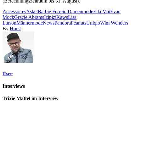
(Berechnungszeitraum bis 31. August).
Accessoires
Asket
Barbie Ferreira
Damenmode
Ella Mai
Evan
Mock
Gracie Abrams
Izipizi
Kaws
Lisa
Larson
Männermode
News
Pandora
Peanuts
Uniqlo
Wim Wenders
By
Horst
Horst
Interviews
Trixie Mattel im Interview