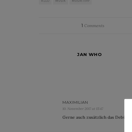
KLLO
MUSIK
MUSIKTIPP
1
Comments
JAN WHO
MAXIMILIAN
10. November 2017 at 15:47
Gerne auch zusätzlich das Debüt Al