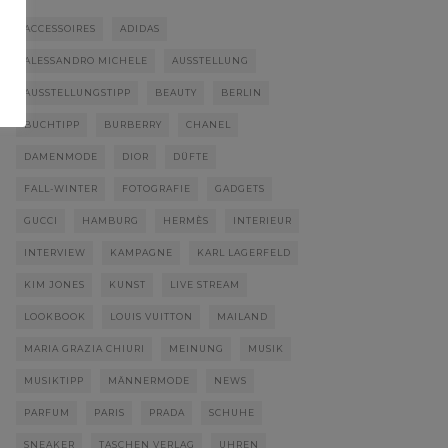
ACCESSOIRES
ADIDAS
ALESSANDRO MICHELE
AUSSTELLUNG
AUSSTELLUNGSTIPP
BEAUTY
BERLIN
BUCHTIPP
BURBERRY
CHANEL
DAMENMODE
DIOR
DÜFTE
FALL-WINTER
FOTOGRAFIE
GADGETS
GUCCI
HAMBURG
HERMÈS
INTERIEUR
INTERVIEW
KAMPAGNE
KARL LAGERFELD
KIM JONES
KUNST
LIVE STREAM
LOOKBOOK
LOUIS VUITTON
MAILAND
MARIA GRAZIA CHIURI
MEINUNG
MUSIK
MUSIKTIPP
MÄNNERMODE
NEWS
PARFUM
PARIS
PRADA
SCHUHE
SNEAKER
TASCHEN VERLAG
UHREN