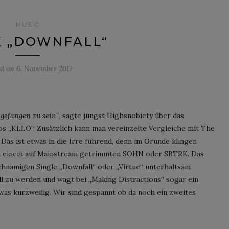
MUSIC
X „DOWNFALL“
ed on
6. November 2017
gefangen zu sein“
, sagte jüngst Highsnobiety über das
s „KLLO“. Zusätzlich kann man vereinzelte Vergleiche mit The
Das ist etwas in die Irre führend, denn im Grunde klingen
ch einem auf Mainstream getrimmten SOHN oder SBTRK. Das
ichnamigen Single „Downfall“ oder „Virtue“ unterhaltsam
l zu werden und wagt bei „Making Distractions“ sogar ein
was kurzweilig. Wir sind gespannt ob da noch ein zweites