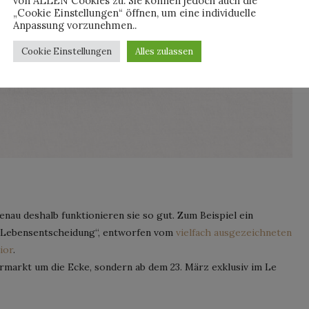
von ALLEN Cookies zu. Sie können jedoch auch die
„Cookie Einstellungen“ öffnen, um eine individuelle
Anpassung vorzunehmen..
Cookie Einstellungen
Alles zulassen
enau deshalb funktionieren sie so gut. Zum Beispiel ein
 Lebensentscheidung“, entworfen vom
vielfach ausgezeichneten
ior
.
ermarkt um die Ecke, sondern ab dem 23. März exklusiv im Le