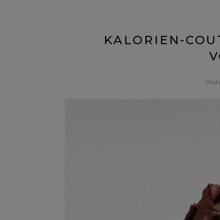
KALORIEN-COUT
V
Post