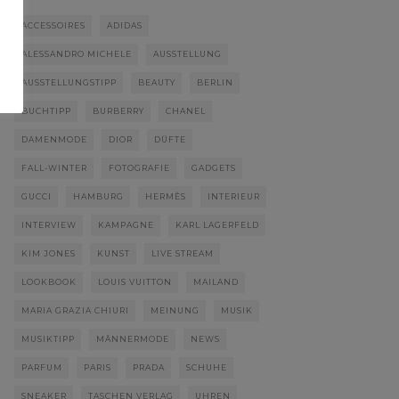
ACCESSOIRES
ADIDAS
ALESSANDRO MICHELE
AUSSTELLUNG
AUSSTELLUNGSTIPP
BEAUTY
BERLIN
BUCHTIPP
BURBERRY
CHANEL
DAMENMODE
DIOR
DÜFTE
FALL-WINTER
FOTOGRAFIE
GADGETS
GUCCI
HAMBURG
HERMÈS
INTERIEUR
INTERVIEW
KAMPAGNE
KARL LAGERFELD
KIM JONES
KUNST
LIVE STREAM
LOOKBOOK
LOUIS VUITTON
MAILAND
MARIA GRAZIA CHIURI
MEINUNG
MUSIK
MUSIKTIPP
MÄNNERMODE
NEWS
PARFUM
PARIS
PRADA
SCHUHE
SNEAKER
TASCHEN VERLAG
UHREN