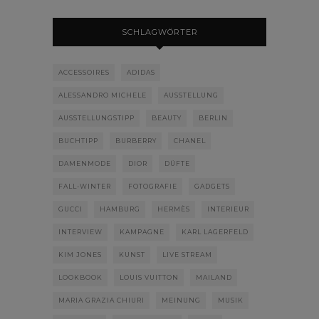
SCHLAGWÖRTER
ACCESSOIRES
ADIDAS
ALESSANDRO MICHELE
AUSSTELLUNG
AUSSTELLUNGSTIPP
BEAUTY
BERLIN
BUCHTIPP
BURBERRY
CHANEL
DAMENMODE
DIOR
DÜFTE
FALL-WINTER
FOTOGRAFIE
GADGETS
GUCCI
HAMBURG
HERMÈS
INTERIEUR
INTERVIEW
KAMPAGNE
KARL LAGERFELD
KIM JONES
KUNST
LIVE STREAM
LOOKBOOK
LOUIS VUITTON
MAILAND
MARIA GRAZIA CHIURI
MEINUNG
MUSIK