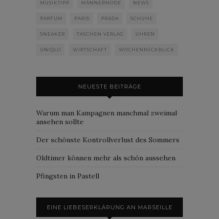
MUSIKTIPP
MÄNNERMODE
NEWS
PARFUM
PARIS
PRADA
SCHUHE
SNEAKER
TASCHEN VERLAG
UHREN
UNIQLO
WIRTSCHAFT
WOCHENRÜCKBLICK
NEUESTE BEITRÄGE
Warum man Kampagnen manchmal zweimal
ansehen sollte
Der schönste Kontrollverlust des Sommers
Oldtimer können mehr als schön aussehen
Pfingsten in Pastell
EINE LIEBESERKLÄRUNG AN MARSEILLE