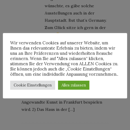
wünschte, es gäbe solche
Ausstellungen auch in der
Hauptstadt. But that’s Germany.
Zum Glück sitze ich gern in der
Bahn
Wir verwenden Cookies auf unserer Website, um
Ihnen das relevanteste Erlebnis zu bieten, indem wir
uns an Ihre Präferenzen und wiederholten Besuche
erinnern. Wenn Sie auf "Alles zulassen“ klicken,
DIE WOCHE AUF HORSTSON 12/2017 |
stimmen Sie der Verwendung von ALLEN Cookies zu.
HORSTSON
Sie können jedoch auch die „Cookie Einstellungen“
26. März 2017 at 13:12
öffnen, um eine individuelle Anpassung vorzunehmen..
[…] Ab November präsentiert die Queen of
Cookie Einstellungen
Alles zulassen
Less – Jil Sander – ihre weltweit erste
Einzelausstellung, die das gesamte Museum
Angewandte Kunst in Frankfurt bespielen
wird. 2) Das Haus in der […]