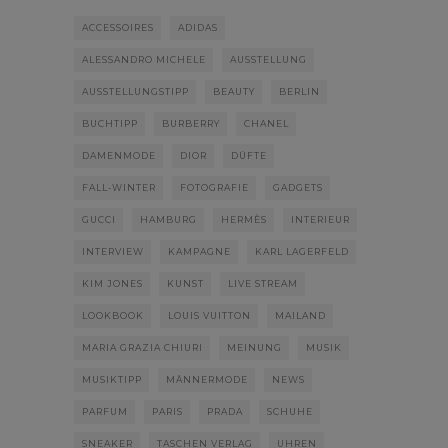
ACCESSOIRES
ADIDAS
ALESSANDRO MICHELE
AUSSTELLUNG
AUSSTELLUNGSTIPP
BEAUTY
BERLIN
BUCHTIPP
BURBERRY
CHANEL
DAMENMODE
DIOR
DÜFTE
FALL-WINTER
FOTOGRAFIE
GADGETS
GUCCI
HAMBURG
HERMÈS
INTERIEUR
INTERVIEW
KAMPAGNE
KARL LAGERFELD
KIM JONES
KUNST
LIVE STREAM
LOOKBOOK
LOUIS VUITTON
MAILAND
MARIA GRAZIA CHIURI
MEINUNG
MUSIK
MUSIKTIPP
MÄNNERMODE
NEWS
PARFUM
PARIS
PRADA
SCHUHE
SNEAKER
TASCHEN VERLAG
UHREN