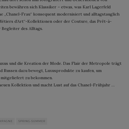
iten bewähren sich Klassiker – etwas, was Karl Lagerfeld
ine „Chanel-Frau“ konsequent modernisiert und alltagstauglich
étiers d’Art“-Kollektionen oder der Couture, das Prêt-à-
Begleiter des Alltags.
uxus und die Kreation der Mode. Das Flair der Metropole trägt
und Russen dazu bewegt, Luxusprodukte zu kaufen, um
r mitgeliefert zu bekommen.
neuen Kollektion und macht Lust auf das Chanel-Frühjahr …
MPAGNE
SPRING-SUMMER