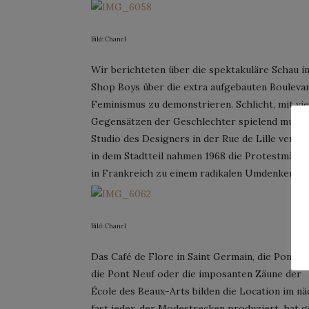
Bild: Chanel
Wir berichteten über die spektakuläre Schau i
Shop Boys über die extra aufgebauten Bouleva
Feminismus zu demonstrieren. Schlicht, mit v
Gegensätzen der Geschlechter spielend musste
Studio des Designers in der Rue de Lille verlas
in dem Stadtteil nahmen 1968 die Protestmärsc
in Frankreich zu einem radikalen Umdenken fü
Bild: Chanel
Das Café de Flore in Saint Germain, die Pont 
die Pont Neuf oder die imposanten Zäune der
École des Beaux-Arts bilden die Location im nä
fast jeder, der Modestrecken produziert, hat 