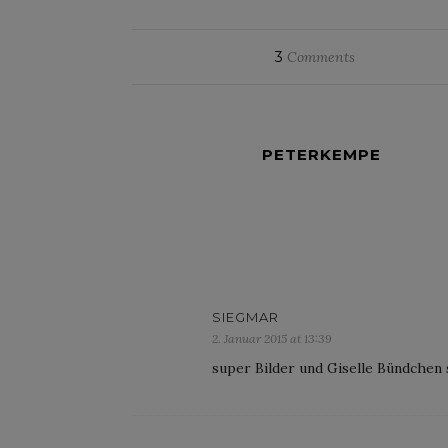
3
Comments
PETERKEMPE
SIEGMAR
2. Januar 2015 at 13:39
super Bilder und Giselle Bündchen s