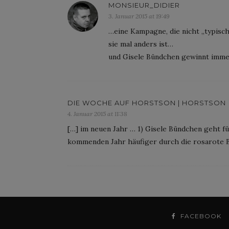
MONSIEUR_DIDIER
3. Januar 2015 at 19:49
…eine Kampagne, die nicht „typisch
sie mal anders ist…
und Gisele Bündchen gewinnt imm
DIE WOCHE AUF HORSTSON | HORSTSON
4. Januar 2015 at 11:38
[…] im neuen Jahr … 1) Gisele Bündchen geht fü
kommenden Jahr häufiger durch die rosarote Br
FACEBOOK