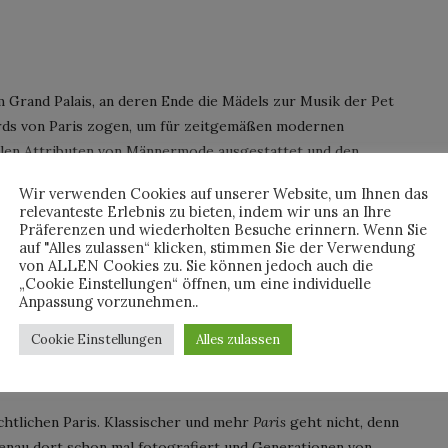
m Grand Palais, an deren Ende die Mädels zur Musik der Pet
rds von Paris zogen, um für zeitgemäßen modernen
ielen Attributen von Männermode ausgestattet und den
 diesmal das Team um Lagerfeld nur ein paar Schritte das
Wir verwenden Cookies auf unserer Website, um Ihnen das
sen, um die idealen Locations für das Shooting zu finden. Genau
relevanteste Erlebnis zu bieten, indem wir uns an Ihre
he ihren Anfang und die Studentenunruhen ihren Lauf, die auch
Präferenzen und wiederholten Besuche erinnern. Wenn Sie
auf "Alles zulassen“ klicken, stimmen Sie der Verwendung
hrten.
von ALLEN Cookies zu. Sie können jedoch auch die
„Cookie Einstellungen“ öffnen, um eine individuelle
Anpassung vorzunehmen..
Cookie Einstellungen
Alles zulassen
des Arts mit ihren tausenden Liebesschlössern behängt, ebenso
chtlichen Paris. Klassischer und mehr
Paris
geht nicht, denn
genau dort schon mal fotografiert und Generationen von