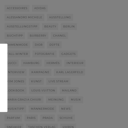
ACCESSOIRES
ADIDAS
ALESSANDRO MICHELE
AUSSTELLUNG
AUSSTELLUNGSTIPP
BEAUTY
BERLIN
BUCHTIPP
BURBERRY
CHANEL
DAMENMODE
DIOR
DÜFTE
FALL-WINTER
FOTOGRAFIE
GADGETS
GUCCI
HAMBURG
HERMÈS
INTERIEUR
INTERVIEW
KAMPAGNE
KARL LAGERFELD
KIM JONES
KUNST
LIVE STREAM
LOOKBOOK
LOUIS VUITTON
MAILAND
MARIA GRAZIA CHIURI
MEINUNG
MUSIK
MUSIKTIPP
MÄNNERMODE
NEWS
PARFUM
PARIS
PRADA
SCHUHE
SNEAKER
TASCHEN VERLAG
UHREN