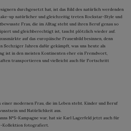
Designern durchgesetzt hat, ist das Bild des natürlich werdenden
ake-up natürlicher und gleichzeitig treten Rockstar-Style und
tbewusste Frau, die im Alltag steht und ihren Beruf genau so
piert und gleichberechtigt ist, taucht plötzlich wieder auf.
 Luxusmärkte auf das europäische Frauenbild besinnen, denn
en Sechziger Jahren dafür gekämpft, was uns heute als
ung ist in den meisten Kontinenten eher ein Fremdwort,
ften transportieren und vielleicht auch für Fortschritt
 einer modernen Frau, die im Leben steht. Kinder und Beruf
wusstsein und Natürlichkeit aus.
nns N°5-Kampagne war, hat sie Karl Lagerfeld jetzt auch für
Kollektion fotografiert.