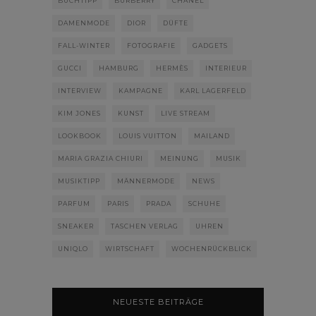
BUCHTIPP
BURBERRY
CHANEL
DAMENMODE
DIOR
DÜFTE
FALL-WINTER
FOTOGRAFIE
GADGETS
GUCCI
HAMBURG
HERMÈS
INTERIEUR
INTERVIEW
KAMPAGNE
KARL LAGERFELD
KIM JONES
KUNST
LIVE STREAM
LOOKBOOK
LOUIS VUITTON
MAILAND
MARIA GRAZIA CHIURI
MEINUNG
MUSIK
MUSIKTIPP
MÄNNERMODE
NEWS
PARFUM
PARIS
PRADA
SCHUHE
SNEAKER
TASCHEN VERLAG
UHREN
UNIQLO
WIRTSCHAFT
WOCHENRÜCKBLICK
NEUESTE BEITRÄGE