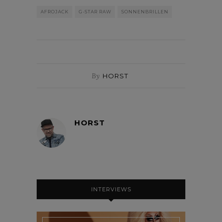
AFROJACK
G-STAR RAW
SONNENBRILLEN
By
HORST
HORST
INTERVIEWS