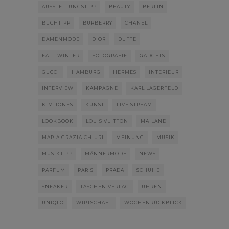
AUSSTELLUNGSTIPP
BEAUTY
BERLIN
BUCHTIPP
BURBERRY
CHANEL
DAMENMODE
DIOR
DÜFTE
FALL-WINTER
FOTOGRAFIE
GADGETS
GUCCI
HAMBURG
HERMÈS
INTERIEUR
INTERVIEW
KAMPAGNE
KARL LAGERFELD
KIM JONES
KUNST
LIVE STREAM
LOOKBOOK
LOUIS VUITTON
MAILAND
MARIA GRAZIA CHIURI
MEINUNG
MUSIK
MUSIKTIPP
MÄNNERMODE
NEWS
PARFUM
PARIS
PRADA
SCHUHE
SNEAKER
TASCHEN VERLAG
UHREN
UNIQLO
WIRTSCHAFT
WOCHENRÜCKBLICK