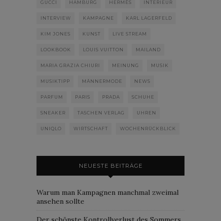
GUCCI
HAMBURG
HERMÈS
INTERIEUR
INTERVIEW
KAMPAGNE
KARL LAGERFELD
KIM JONES
KUNST
LIVE STREAM
LOOKBOOK
LOUIS VUITTON
MAILAND
MARIA GRAZIA CHIURI
MEINUNG
MUSIK
MUSIKTIPP
MÄNNERMODE
NEWS
PARFUM
PARIS
PRADA
SCHUHE
SNEAKER
TASCHEN VERLAG
UHREN
UNIQLO
WIRTSCHAFT
WOCHENRÜCKBLICK
NEUESTE BEITRÄGE
Warum man Kampagnen manchmal zweimal
ansehen sollte
Der schönste Kontrollverlust des Sommers