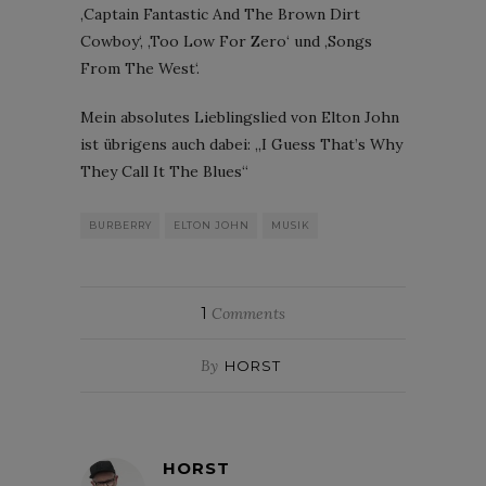
‚Captain Fantastic And The Brown Dirt
Cowboy‘, ‚Too Low For Zero‘ und ‚Songs
From The West‘.
Mein absolutes Lieblingslied von Elton John
ist übrigens auch dabei: „I Guess That’s Why
They Call It The Blues“
BURBERRY
ELTON JOHN
MUSIK
1
Comments
By
HORST
HORST