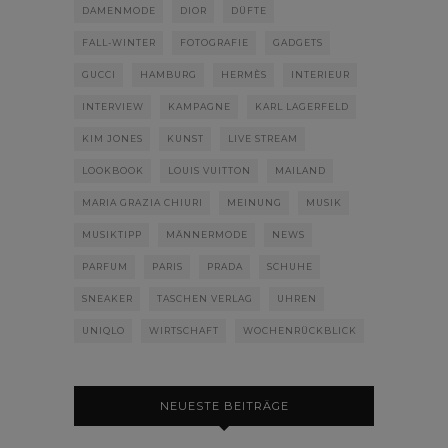
DAMENMODE
DIOR
DÜFTE
FALL-WINTER
FOTOGRAFIE
GADGETS
GUCCI
HAMBURG
HERMÈS
INTERIEUR
INTERVIEW
KAMPAGNE
KARL LAGERFELD
KIM JONES
KUNST
LIVE STREAM
LOOKBOOK
LOUIS VUITTON
MAILAND
MARIA GRAZIA CHIURI
MEINUNG
MUSIK
MUSIKTIPP
MÄNNERMODE
NEWS
PARFUM
PARIS
PRADA
SCHUHE
SNEAKER
TASCHEN VERLAG
UHREN
UNIQLO
WIRTSCHAFT
WOCHENRÜCKBLICK
NEUESTE BEITRÄGE