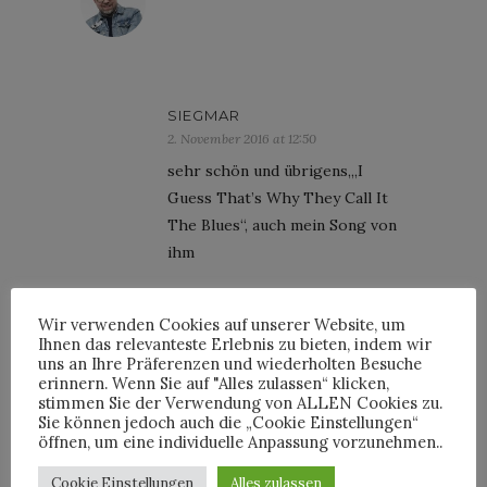
SIEGMAR
2. November 2016 at 12:50
sehr schön und übrigens,„I
Guess That’s Why They Call It
The Blues“, auch mein Song von
ihm
Wir verwenden Cookies auf unserer Website, um
Ihnen das relevanteste Erlebnis zu bieten, indem wir
uns an Ihre Präferenzen und wiederholten Besuche
erinnern. Wenn Sie auf "Alles zulassen“ klicken,
INTERVIEWS
stimmen Sie der Verwendung von ALLEN Cookies zu.
Sie können jedoch auch die „Cookie Einstellungen“
öffnen, um eine individuelle Anpassung vorzunehmen..
Cookie Einstellungen
Alles zulassen