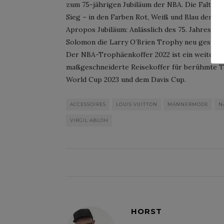
zum 75-jährigen Jubiläum der NBA. Die Falttür
Sieg – in den Farben Rot, Weiß und Blau der NB
Apropos Jubiläum: Anlässlich des 75. Jahrestag
Solomon die Larry O’Brien Trophy neu gestalte
Der NBA-Trophäenkoffer 2022 ist ein weiterer 
maßgeschneiderte Reisekoffer für berühmte T
World Cup 2023 und dem Davis Cup.
ACCESSOIRES
LOUIS VUITTON
MÄNNERMODE
N
VIRGIL ABLOH
HORST