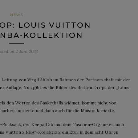
NEWS
OP: LOUIS VUITTON
 NBA-KOLLEKTION
sted on
7. Juni 2022
n Leitung von Virgil Abloh im Rahmen der Partnerschaft mit der
ter Auflage. Nun gibt es die Bilder des dritten Drops der „Louis
bels den Werten des Basketballs widmet, kommt nicht von
arbeit initiierte und dann auch für die Maison kreierte.
r-Rucksack, der Keepall 55 und dem Taschen-Organizer auch
s Vuitton x NBA“-Kollektion: ein Etui, in dem acht Uhren