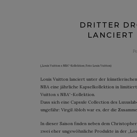
DRITTER DR
LANCIERT
Po
(„Louis Vuitton x NBA“-Kollektion; Foto: Louis Vuitton)
Louis Vuitton lanciert unter der künstlerische
NBA eine jährliche Kapselkollektion in limitier
Vuitton x NBA“-Kollektion.
Dass sich eine Capsule Collection des Luxusla
ungefähr: Virgil Abloh war es, der die Zusammen
In dieser Saison finden neben dem Christophe
zwei eher ungewöhnliche Produkte in der „Loui