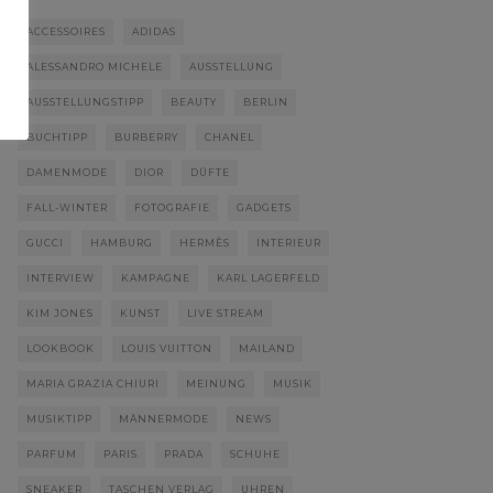
ACCESSOIRES
ADIDAS
ALESSANDRO MICHELE
AUSSTELLUNG
AUSSTELLUNGSTIPP
BEAUTY
BERLIN
BUCHTIPP
BURBERRY
CHANEL
DAMENMODE
DIOR
DÜFTE
FALL-WINTER
FOTOGRAFIE
GADGETS
GUCCI
HAMBURG
HERMÈS
INTERIEUR
INTERVIEW
KAMPAGNE
KARL LAGERFELD
KIM JONES
KUNST
LIVE STREAM
LOOKBOOK
LOUIS VUITTON
MAILAND
MARIA GRAZIA CHIURI
MEINUNG
MUSIK
MUSIKTIPP
MÄNNERMODE
NEWS
PARFUM
PARIS
PRADA
SCHUHE
SNEAKER
TASCHEN VERLAG
UHREN