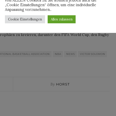
von ALLEN Cookies zu. Sie können jedoch auch die
en des „Kofferraums“ sind mit einem handgemalten V – für den
„Cookie Einstellungen“ öffnen, um eine individuelle
A verziert.
Anpassung vorzunehmen..
es der NBA hat Tiffany & Co. in Zusammenarbeit mit Victor
Cookie Einstellungen
Alles zulassen
t.
Teil der langen Geschichte von Louis Vuitton,
rophäen zu kreieren, darunter den FIFA World Cup, den Rugby
ATIONAL BASKETBALL ASSOCIATION
NBA
NEWS
VICTOR SOLOMON
By
HORST