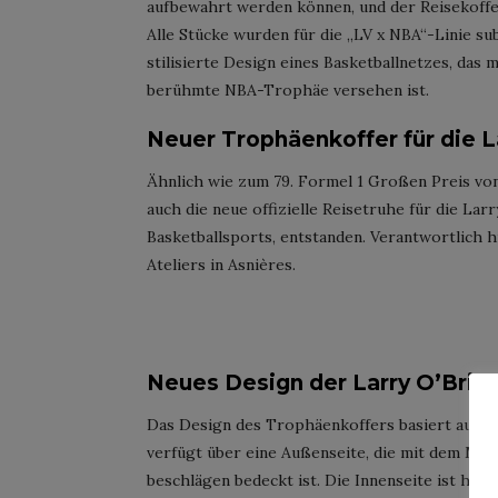
aufbewahrt werden können, und der Reisekoffe
Alle Stücke wurden für die „LV x NBA“-Linie subt
stilisierte Design eines Basketballnetzes, das 
berühmte NBA-Trophäe versehen ist.
Neuer Trophäenkoffer für die L
Ähnlich wie zum 79. Formel 1 Großen Preis vo
auch die neue offizielle Reisetruhe für die L
Basketballsports, entstanden. Verantwortlich 
Ateliers in Asnières.
"Louis Vuitton x NBA"-Kollektion; Foto: Louis Vuitton
Neues Design der Larry O’Brie
Das Design des Trophäenkoffers basiert auf den
verfügt über eine Außenseite, die mit dem M
beschlägen bedeckt ist. Die Innenseite ist hi