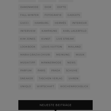
DAMENMODE
DIOR
DÜFTE
FALL-WINTER
FOTOGRAFIE
GADGETS
GUCCI
HAMBURG
HERMÈS
INTERIEUR
INTERVIEW
KAMPAGNE
KARL LAGERFELD
KIM JONES
KUNST
LIVE STREAM
LOOKBOOK
LOUIS VUITTON
MAILAND
MARIA GRAZIA CHIURI
MEINUNG
MUSIK
MUSIKTIPP
MÄNNERMODE
NEWS
PARFUM
PARIS
PRADA
SCHUHE
SNEAKER
TASCHEN VERLAG
UHREN
UNIQLO
WIRTSCHAFT
WOCHENRÜCKBLICK
NEUESTE BEITRÄGE