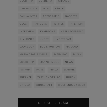
BUCHTIPP
BURBERRY
CHANEL
DAMENMODE
DIOR
DÜFTE
FALL-WINTER
FOTOGRAFIE
GADGETS
GUCCI
HAMBURG
HERMÈS
INTERIEUR
INTERVIEW
KAMPAGNE
KARL LAGERFELD
KIM JONES
KUNST
LIVE STREAM
LOOKBOOK
LOUIS VUITTON
MAILAND
MARIA GRAZIA CHIURI
MEINUNG
MUSIK
MUSIKTIPP
MÄNNERMODE
NEWS
PARFUM
PARIS
PRADA
SCHUHE
SNEAKER
TASCHEN VERLAG
UHREN
UNIQLO
WIRTSCHAFT
WOCHENRÜCKBLICK
NEUESTE BEITRÄGE