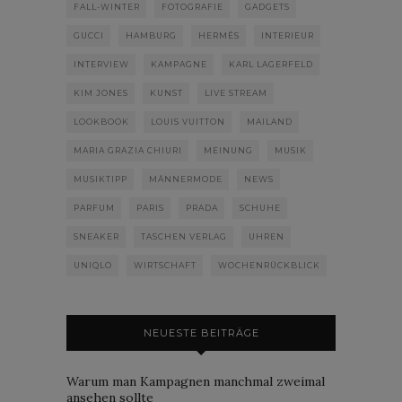
FALL-WINTER
FOTOGRAFIE
GADGETS
GUCCI
HAMBURG
HERMÈS
INTERIEUR
INTERVIEW
KAMPAGNE
KARL LAGERFELD
KIM JONES
KUNST
LIVE STREAM
LOOKBOOK
LOUIS VUITTON
MAILAND
MARIA GRAZIA CHIURI
MEINUNG
MUSIK
MUSIKTIPP
MÄNNERMODE
NEWS
PARFUM
PARIS
PRADA
SCHUHE
SNEAKER
TASCHEN VERLAG
UHREN
UNIQLO
WIRTSCHAFT
WOCHENRÜCKBLICK
NEUESTE BEITRÄGE
Warum man Kampagnen manchmal zweimal
ansehen sollte