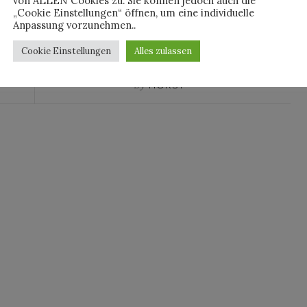
von ALLEN Cookies zu. Sie können jedoch auch die
„Cookie Einstellungen“ öffnen, um eine individuelle
Anpassung vorzunehmen..
RICCARDO TISCI
Cookie Einstellungen
Alles zulassen
By
HORST