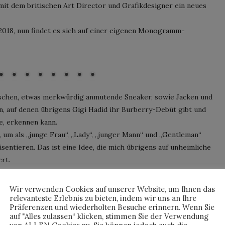
mit dem britischen Art Director und Grafikdesigner ein neues
018, nun findet es sich auf einer eigenen Monogramm-
; © Courtesy of Burberry / Nick Knight
chen, etwas merkwürdig anmutende Sneaker, sowie Jacken und
, auf denen übrigens Gigi Hadid ihr Burberry-Debüt gibt und
e, erkennen kann.
n, um als „junge Frau“, „Lady“, „junger Mann“ und „Gentleman“
sentieren. Das ist eine Idee, die mich übrigens auf unheimliche
rt.
rmanns Geschmack sein, allerdings folgt Riccardo Tisci der
Wir verwenden Cookies auf unserer Website, um Ihnen das
 liegt.
relevanteste Erlebnis zu bieten, indem wir uns an Ihre
Präferenzen und wiederholten Besuche erinnern. Wenn Sie
weltweit und online in ausgewählten Burberry-Stores
auf "Alles zulassen“ klicken, stimmen Sie der Verwendung