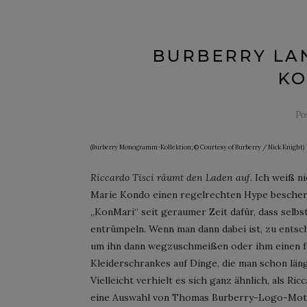
BURBERRY LA
KO
Po
(Burberry Monogramm-Kollektion; © Courtesy of Burberry / Nick Knight)
Riccardo Tisci räumt den Laden auf.
Ich weiß ni
Marie Kondo einen regelrechten Hype bescher
„KonMari“ seit geraumer Zeit dafür, dass sel
entrümpeln. Wenn man dann dabei ist, zu entsc
um ihn dann wegzuschmeißen oder ihm einen fe
Kleiderschrankes auf Dinge, die man schon län
Vielleicht verhielt es sich ganz ähnlich, als R
eine Auswahl von Thomas Burberry-Logo-Motiven