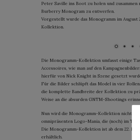
Peter Saville ins Boot zu holen und zusammen 
Burberry Monogram zu entwerfen.
Vorgestellt wurde das Monogramm im August 2
Kollektion.
Gigi Hadid als Gentleman für die Burberry Monogramm-Kollektion
Die Monogramm-Kollektion umfasst einige Tas
Accessoires, wie man auf den Kampagnenbildern
hierfür von Nick Knight in Szene gesetzt wurd
Für die Bilder schlüpft das Model in vier Rolle
die komplette Bandbreite der Kollektion zu prä
Weise an die absurden GNTM-Shootings erinne
Nun wird die Monogramm-Kollektion nicht jede
omnipräsenten Logo-Mania, die (noch) im Trend
Die Monogramm-Kollektion ist ab dem 22. Mai 
erhältlich.