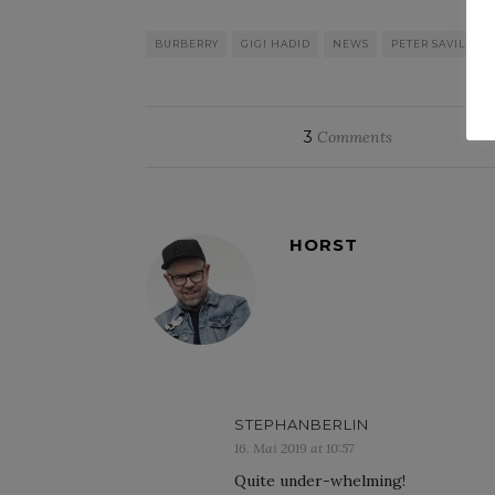
BURBERRY
GIGI HADID
NEWS
PETER SAVILLE
3
Comments
HORST
STEPHANBERLIN
16. Mai 2019 at 10:57
Quite under-whelming!