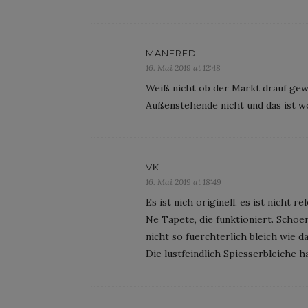
MANFRED
16. Mai 2019 at 12:48
Weiß nicht ob der Markt drauf gewa
Außenstehende nicht und das ist w
VK
16. Mai 2019 at 18:49
Es ist nich originell, es ist nicht 
Ne Tapete, die funktioniert. Schoe
nicht so fuerchterlich bleich wie d
Die lustfeindlich Spiesserbleiche 