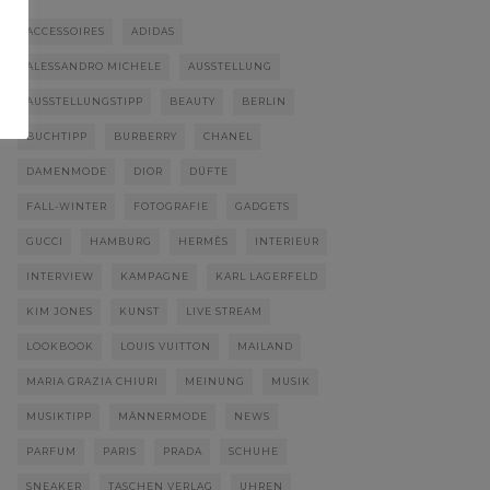
ACCESSOIRES
ADIDAS
ALESSANDRO MICHELE
AUSSTELLUNG
AUSSTELLUNGSTIPP
BEAUTY
BERLIN
BUCHTIPP
BURBERRY
CHANEL
DAMENMODE
DIOR
DÜFTE
FALL-WINTER
FOTOGRAFIE
GADGETS
GUCCI
HAMBURG
HERMÈS
INTERIEUR
INTERVIEW
KAMPAGNE
KARL LAGERFELD
KIM JONES
KUNST
LIVE STREAM
LOOKBOOK
LOUIS VUITTON
MAILAND
MARIA GRAZIA CHIURI
MEINUNG
MUSIK
MUSIKTIPP
MÄNNERMODE
NEWS
PARFUM
PARIS
PRADA
SCHUHE
SNEAKER
TASCHEN VERLAG
UHREN