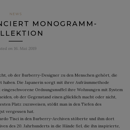
NEWS
NCIERT MONOGRAMM-
LLEKTION
sted on
16. Mai 2019
cht, ob der Burberry-Designer zu den Menschen gehört, die
t haben. Die Japanerin sorgt mit ihrer Aufräummethode
bst eingeschworene Ordnungsmuffel ihre Wohnungen mit System
heiden, ob der Gegenstand einen glücklich macht oder nicht,
sten Platz zuzuweisen, stößt man in den Tiefen des
gst vergessen hat.
iccardo Tisci in den Burberry-Archiven stöberte und ihm dort
 des 20. Jahrhunderts in die Hände fiel, die ihn inspirierte,