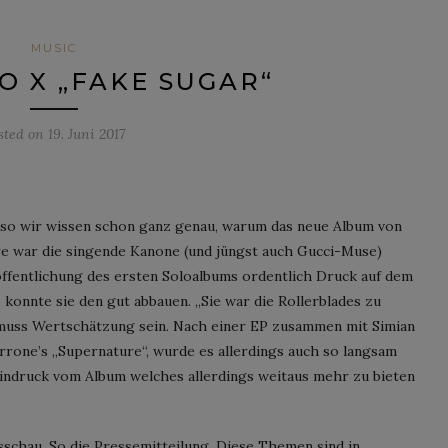
MUSIC
O X „FAKE SUGAR“
sted on
19. Juni 2017
 Also wir wissen schon ganz genau, warum das neue Album von
hre war die singende Kanone (und jüngst auch Gucci-Muse)
röffentlichung des ersten Soloalbums ordentlich Druck auf dem
 konnte sie den gut abbauen. „Sie war die Rollerblades zu
s muss Wertschätzung sein. Nach einer EP zusammen mit Simian
rone’s „Supernature“, wurde es allerdings auch so langsam
 Eindruck vom Album welches allerdings weitaus mehr zu bieten
sschau. So die Pressemitteilung. Diese Themen sind in