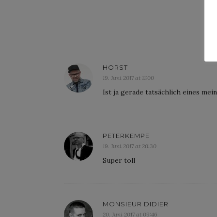
HORST
19. Juni 2017 at 11:00
Ist ja gerade tatsächlich eines mei
PETERKEMPE
19. Juni 2017 at 20:30
Super toll
MONSIEUR DIDIER
20. Juni 2017 at 09:46