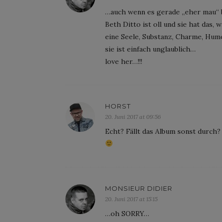
…auch wenn es gerade „eher mau“ bi
Beth Ditto ist oll und sie hat das,
eine Seele, Substanz, Charme, Hu
sie ist einfach unglaublich…
love her…!!!
HORST
20. Juni 2017 at 09:56
Echt? Fällt das Album sonst durch?
MONSIEUR DIDIER
20. Juni 2017 at 15:15
…oh SORRY…