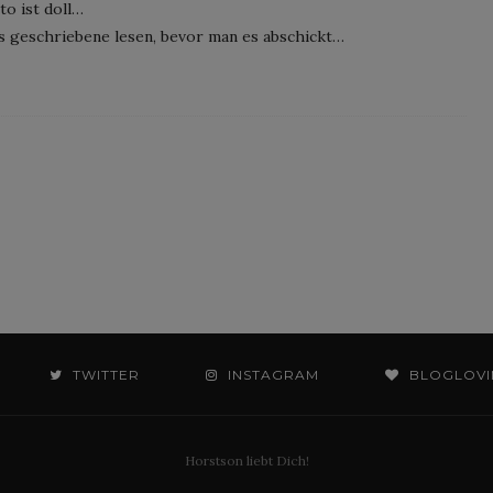
to ist doll…
s geschriebene lesen, bevor man es abschickt…
TWITTER
INSTAGRAM
BLOGLOVI
Horstson liebt Dich!