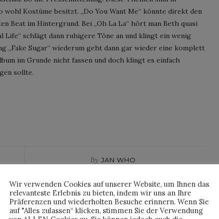
to wohl Kostüme besitzt. „Do You Want Me“ könnte direkt den
ten Beat im Hintergrund. Bei „Oh La La“ hört man Beth quasi
al Life“ schlägt dann ruhigere Töne an und klingt ein wenig
ong „Fake Sugar“ wiederum geht dann gar wieder eine komplett
bum im Grunde nicht fassen und doch klingt es einfach
gen sollte.
By
JAN WHO
Wir verwenden Cookies auf unserer Website, um Ihnen das
relevanteste Erlebnis zu bieten, indem wir uns an Ihre
Präferenzen und wiederholten Besuche erinnern. Wenn Sie
auf "Alles zulassen“ klicken, stimmen Sie der Verwendung