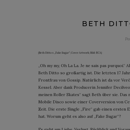
BETH DITT
Po
(Beth Ditto x „Fake Sugar“; Cover Artwork; Bild: RCA)
„Oh my my, Oh La La. Je ne sais pas purquoi.“
Beth Ditto so großartig ist. Die letzten 17 Ja
Frontfrau von Gossip. Natürlich ist da vor Ve
Kessel. Aber dank Producerin Jennifer Decilveo
meinen Roller Skates“ sagt Beth über sie. Da
Mobile Disco sowie einer Coverversion von Cer
Zeit. Die erste Single „Fire“ gab einen ersten
hat. Worum geht es also auf „Fake Sugar“?
Es geht um Liebe, Verlust, Rückblick und Vorau