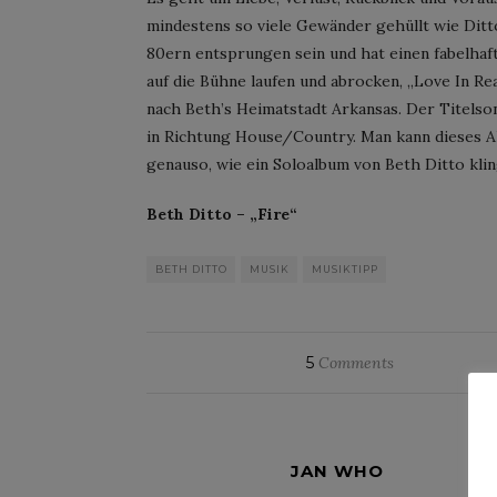
mindestens so viele Gewänder gehüllt wie Dit
80ern entsprungen sein und hat einen fabelhaf
auf die Bühne laufen und abrocken, „Love In Re
nach Beth’s Heimatstadt Arkansas. Der Titels
in Richtung House/Country. Man kann dieses Al
genauso, wie ein Soloalbum von Beth Ditto klin
Beth Ditto – „Fire“
BETH DITTO
MUSIK
MUSIKTIPP
5
Comments
JAN WHO