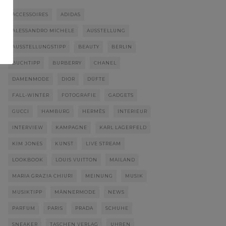
ACCESSOIRES
ADIDAS
ALESSANDRO MICHELE
AUSSTELLUNG
AUSSTELLUNGSTIPP
BEAUTY
BERLIN
BUCHTIPP
BURBERRY
CHANEL
DAMENMODE
DIOR
DÜFTE
FALL-WINTER
FOTOGRAFIE
GADGETS
GUCCI
HAMBURG
HERMÈS
INTERIEUR
INTERVIEW
KAMPAGNE
KARL LAGERFELD
KIM JONES
KUNST
LIVE STREAM
LOOKBOOK
LOUIS VUITTON
MAILAND
MARIA GRAZIA CHIURI
MEINUNG
MUSIK
MUSIKTIPP
MÄNNERMODE
NEWS
PARFUM
PARIS
PRADA
SCHUHE
SNEAKER
TASCHEN VERLAG
UHREN