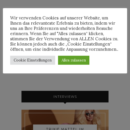
Wir verwenden Cookies auf unserer Website, um
Ihnen das relevanteste Erlebnis zu bieten, indem wir
FATSHION LINKS #3 | MANGOBLÜTE
uns an Ihre Präferenzen und wiederholten Besuche
17. Dezember 2015 at 09:00
erinnern. Wenn Sie auf "Alles zulassen“ klicken,
[…] Ditto bringt mit Jean Paul Gaultier eine
stimmen Sie der Verwendung von ALLEN Cookies zu.
Sie können jedoch auch die „Cookie Einstellungen“
eigene Modekollektion heraus! Mehr Infos
öffnen, um eine individuelle Anpassung vorzunehmen..
gibt es hier. Ich kann es kaum erwarten! Bis
Februar müssen wir uns noch […]
Cookie Einstellungen
Alles zulassen
INTERVIEWS
TRIXIE MATTEL IM