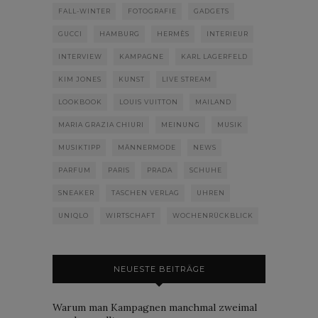
FALL-WINTER
FOTOGRAFIE
GADGETS
GUCCI
HAMBURG
HERMÈS
INTERIEUR
INTERVIEW
KAMPAGNE
KARL LAGERFELD
KIM JONES
KUNST
LIVE STREAM
LOOKBOOK
LOUIS VUITTON
MAILAND
MARIA GRAZIA CHIURI
MEINUNG
MUSIK
MUSIKTIPP
MÄNNERMODE
NEWS
PARFUM
PARIS
PRADA
SCHUHE
SNEAKER
TASCHEN VERLAG
UHREN
UNIQLO
WIRTSCHAFT
WOCHENRÜCKBLICK
NEUESTE BEITRÄGE
Warum man Kampagnen manchmal zweimal