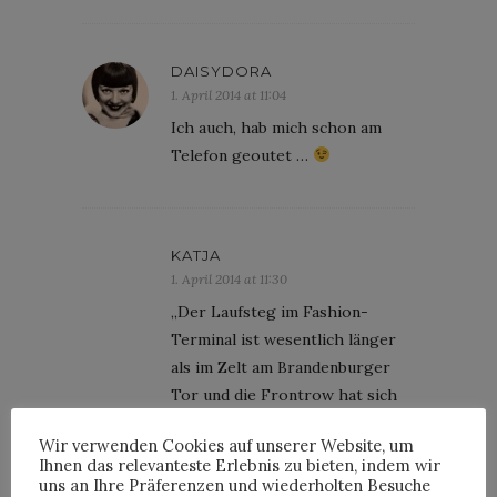
DAISYDORA
1. April 2014 at 11:04
Ich auch, hab mich schon am
Telefon geoutet …
KATJA
1. April 2014 at 11:30
„Der Laufsteg im Fashion-
Terminal ist wesentlich länger
als im Zelt am Brandenburger
Tor und die Frontrow hat sich
nahezu vervierfacht“ ahahaha.
Wir verwenden Cookies auf unserer Website, um
na endlich!
Ihnen das relevanteste Erlebnis zu bieten, indem wir
uns an Ihre Präferenzen und wiederholten Besuche