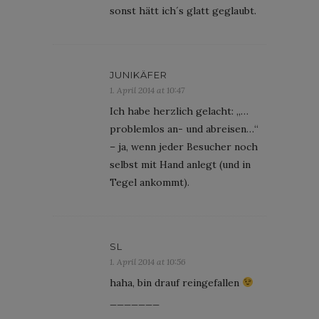
sonst hätt ich´s glatt geglaubt.
JUNIKÄFER
1. April 2014 at 10:47
Ich habe herzlich gelacht: „…
problemlos an- und abreisen…“
– ja, wenn jeder Besucher noch
selbst mit Hand anlegt (und in
Tegel ankommt).
SL
1. April 2014 at 10:56
haha, bin drauf reingefallen
_______