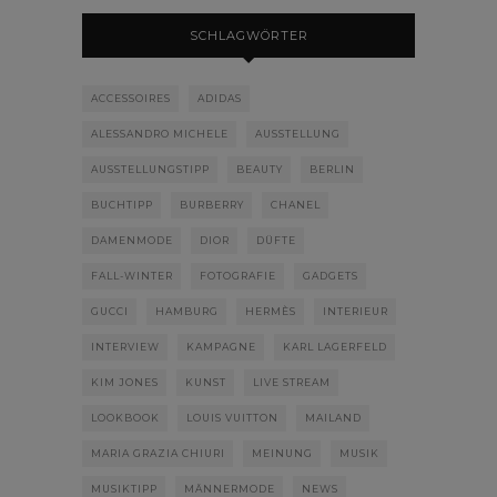
SCHLAGWÖRTER
ACCESSOIRES
ADIDAS
ALESSANDRO MICHELE
AUSSTELLUNG
AUSSTELLUNGSTIPP
BEAUTY
BERLIN
BUCHTIPP
BURBERRY
CHANEL
DAMENMODE
DIOR
DÜFTE
FALL-WINTER
FOTOGRAFIE
GADGETS
GUCCI
HAMBURG
HERMÈS
INTERIEUR
INTERVIEW
KAMPAGNE
KARL LAGERFELD
KIM JONES
KUNST
LIVE STREAM
LOOKBOOK
LOUIS VUITTON
MAILAND
MARIA GRAZIA CHIURI
MEINUNG
MUSIK
MUSIKTIPP
MÄNNERMODE
NEWS