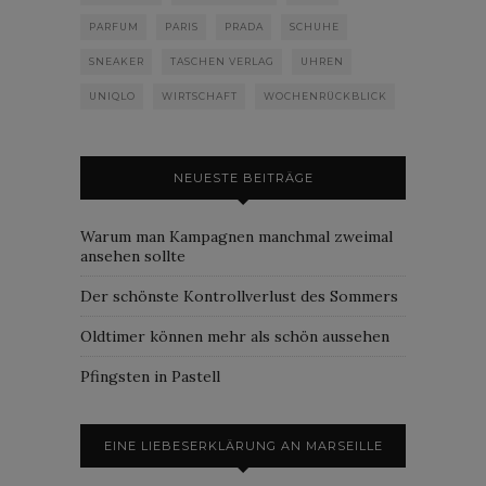
PARFUM
PARIS
PRADA
SCHUHE
SNEAKER
TASCHEN VERLAG
UHREN
UNIQLO
WIRTSCHAFT
WOCHENRÜCKBLICK
NEUESTE BEITRÄGE
Warum man Kampagnen manchmal zweimal
ansehen sollte
Der schönste Kontrollverlust des Sommers
Oldtimer können mehr als schön aussehen
Pfingsten in Pastell
EINE LIEBESERKLÄRUNG AN MARSEILLE