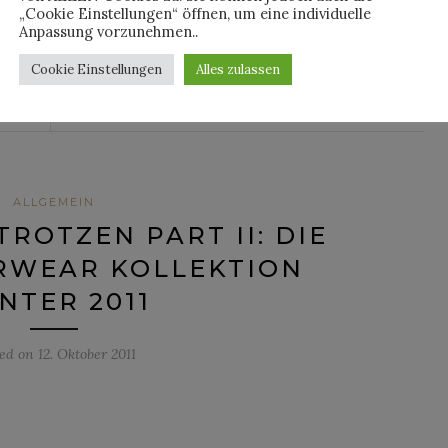
„Cookie Einstellungen“ öffnen, um eine individuelle
NTINUE READING
Anpassung vorzunehmen..
Cookie Einstellungen
Alles zulassen
By
FRAU WILLIS
ALLGEMEIN
ROTZEN PART II: DIE
ERWEAR KOLLEKTION
NTER 2011
ted on
12. Oktober 2011