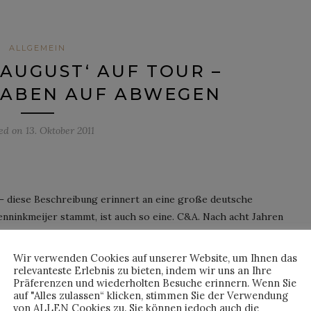
ALLGEMEIN
 AUGUST‘ AUF TOUR –
TABEN AUF ABWEGEN
ted on
13. Oktober 2011
 – diese Beschreibung erinnert an eine große deutsche
nninkmeijer stammt, ist auch so eine. C&A. Nach acht Jahren
it bei Kostas Murkudis hat er 2005 sein eigenes Label
ht er sich deutlich von C&A zu distanzieren – so ganz kann
Wir verwenden Cookies auf unserer Website, um Ihnen das
ch nicht von der Familie lösen, der Name seines Labels leitet
relevanteste Erlebnis zu bieten, indem wir uns an Ihre
Präferenzen und wiederholten Besuche erinnern. Wenn Sie
ens und August Brenninkmeijer ab.
auf "Alles zulassen“ klicken, stimmen Sie der Verwendung
von ALLEN Cookies zu. Sie können jedoch auch die