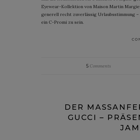
Eyewear-Kollektion von Maison Martin Margiela
generell recht zuverlässig Urlaubsstimmung ­– 
ein C-Promi zu sein.
CO
5
Comments
DER MASSANFER
UCCI – PRÄSE
AME