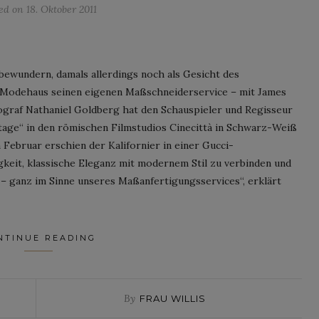
ted on
18. Oktober 2011
bewundern, damals allerdings noch als Gesicht des
he Modehaus seinen eigenen Maßschneiderservice – mit James
ograf Nathaniel Goldberg hat den Schauspieler und Regisseur
stage“ in den römischen Filmstudios Cinecittà in Schwarz-Weiß
Februar erschien der Kalifornier in einer Gucci-
gkeit, klassische Eleganz mit modernem Stil zu verbinden und
n – ganz im Sinne unseres Maßanfertigungsservices“, erklärt
NTINUE READING
By
FRAU WILLIS