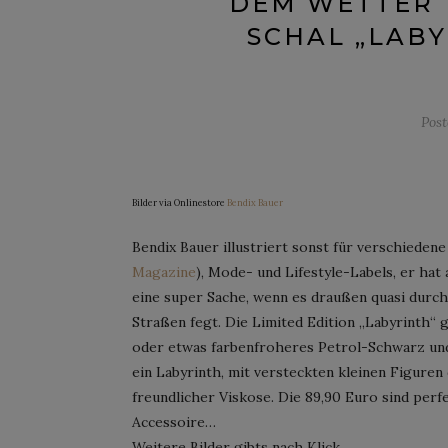
DEM WETTER T
SCHAL „LABY
Pos
Bilder via Onlinestore
Bendix Bauer
Bendix Bauer illustriert sonst für verschieden
Magazine
), Mode- und Lifestyle-Labels, er hat 
eine super Sache, wenn es draußen quasi durch
Straßen fegt. Die Limited Edition „Labyrinth“ 
oder etwas farbenfroheres Petrol-Schwarz und
ein Labyrinth, mit versteckten kleinen Figuren
freundlicher Viskose. Die 89,90 Euro sind per
Accessoire…
Weitere Bilder gibts nach Klick