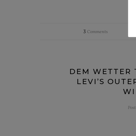
CO
3
Comments
DEM WETTER T
LEVI’S OUT
WI
Pos