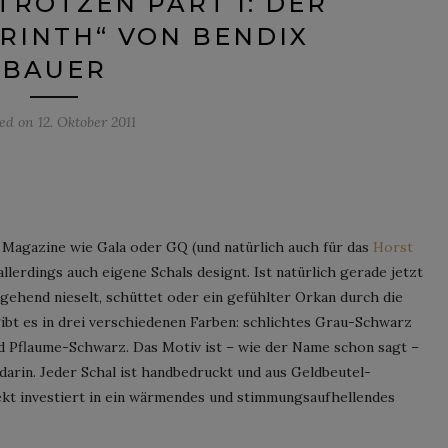
ROTZEN PART I: DER
RINTH“ VON BENDIX
BAUER
ted on
12. Oktober 2011
e Magazine wie Gala oder GQ (und natürlich auch für das
Horst
allerdings auch eigene Schals designt. Ist natürlich gerade jetzt
gehend nieselt, schüttet oder ein gefühlter Orkan durch die
gibt es in drei verschiedenen Farben: schlichtes Grau-Schwarz
 Pflaume-Schwarz. Das Motiv ist – wie der Name schon sagt –
 darin. Jeder Schal ist handbedruckt und aus Geldbeutel-
fekt investiert in ein wärmendes und stimmungsaufhellendes