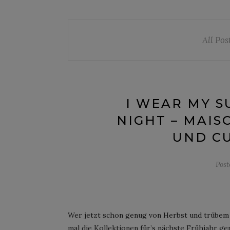
All Pos
I WEAR MY S
NIGHT – MAIS
UND CU
Pos
Wer jetzt schon genug von Herbst und trübem We
mal die Kollektionen für’s nächste Frühjahr g