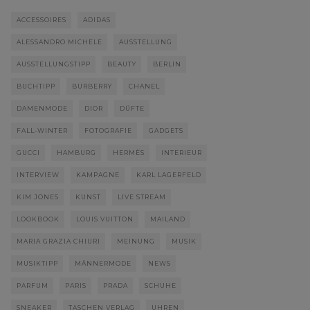
ACCESSOIRES
ADIDAS
ALESSANDRO MICHELE
AUSSTELLUNG
AUSSTELLUNGSTIPP
BEAUTY
BERLIN
BUCHTIPP
BURBERRY
CHANEL
DAMENMODE
DIOR
DÜFTE
FALL-WINTER
FOTOGRAFIE
GADGETS
GUCCI
HAMBURG
HERMÈS
INTERIEUR
INTERVIEW
KAMPAGNE
KARL LAGERFELD
KIM JONES
KUNST
LIVE STREAM
LOOKBOOK
LOUIS VUITTON
MAILAND
MARIA GRAZIA CHIURI
MEINUNG
MUSIK
MUSIKTIPP
MÄNNERMODE
NEWS
PARFUM
PARIS
PRADA
SCHUHE
SNEAKER
TASCHEN VERLAG
UHREN