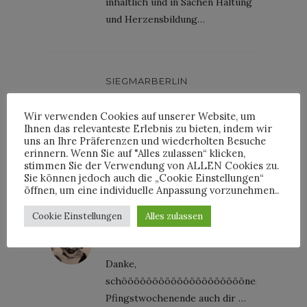
inhaltlich und in Sachen Haltung
und Herzensbildung…
SIEGMARBERLIN
10. Juni 2011 at 17:47
Wir verwenden Cookies auf unserer Website, um
@ daisydora
Ihnen das relevanteste Erlebnis zu bieten, indem wir
danke für das schöne Statement
uns an Ihre Präferenzen und wiederholten Besuche
zu Michelle Obama! Schöne
erinnern. Wenn Sie auf "Alles zulassen“ klicken,
stimmen Sie der Verwendung von ALLEN Cookies zu.
Pfingsten, ich bin auf dem Land
Sie können jedoch auch die „Cookie Einstellungen“
öffnen, um eine individuelle Anpassung vorzunehmen..
Cookie Einstellungen
Alles zulassen
DAISYDORA
10. Juni 2011 at 17:52
Danke,
schöööööööööööööööööööönes
Pfingstwochenende auch dir …