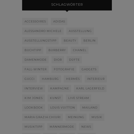
SCHLAGWÖRTER
ACCESSOIRES
ADIDAS
ALESSANDRO MICHELE
AUSSTELLUNG
AUSSTELLUNGSTIPP
BEAUTY
BERLIN
BUCHTIPP
BURBERRY
CHANEL
DAMENMODE
DIOR
DÜFTE
FALL-WINTER
FOTOGRAFIE
GADGETS
GUCCI
HAMBURG
HERMÈS
INTERIEUR
INTERVIEW
KAMPAGNE
KARL LAGERFELD
KIM JONES
KUNST
LIVE STREAM
LOOKBOOK
LOUIS VUITTON
MAILAND
MARIA GRAZIA CHIURI
MEINUNG
MUSIK
MUSIKTIPP
MÄNNERMODE
NEWS