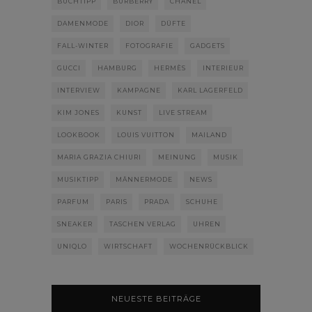
BUCHTIPP
BURBERRY
CHANEL
DAMENMODE
DIOR
DÜFTE
FALL-WINTER
FOTOGRAFIE
GADGETS
GUCCI
HAMBURG
HERMÈS
INTERIEUR
INTERVIEW
KAMPAGNE
KARL LAGERFELD
KIM JONES
KUNST
LIVE STREAM
LOOKBOOK
LOUIS VUITTON
MAILAND
MARIA GRAZIA CHIURI
MEINUNG
MUSIK
MUSIKTIPP
MÄNNERMODE
NEWS
PARFUM
PARIS
PRADA
SCHUHE
SNEAKER
TASCHEN VERLAG
UHREN
UNIQLO
WIRTSCHAFT
WOCHENRÜCKBLICK
NEUESTE BEITRÄGE