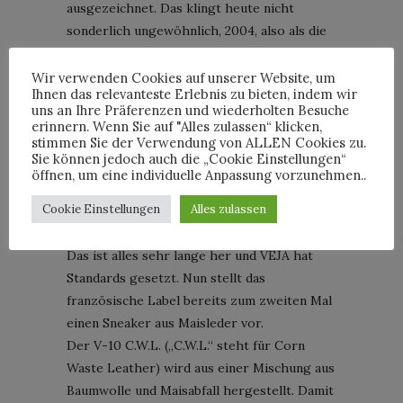
ausgezeichnet. Das klingt heute nicht
sonderlich ungewöhnlich, 2004, also als die
beiden Franzosen ihr Label VEJA gründeten,
war es, dezent gesagt, eine ungewöhnliche
Wir verwenden Cookies auf unserer Website, um
Ihnen das relevanteste Erlebnis zu bieten, indem wir
Herangehensweise. ‚Os franceses locos‘, ‚die
uns an Ihre Präferenzen und wiederholten Besuche
verrückten Franzosen‘ wurden Sébastien
erinnern. Wenn Sie auf "Alles zulassen“ klicken,
stimmen Sie der Verwendung von ALLEN Cookies zu.
Kopp und François-Ghislain Morillion von
Sie können jedoch auch die „Cookie Einstellungen“
den Baumwollbauern genannt, weil sie
öffnen, um eine individuelle Anpassung vorzunehmen..
mehrere Wochen bei den Baumwollbauern
Cookie Einstellungen
Alles zulassen
blieben, um zu verstehen, wie die Menschen
arbeiten, wie Kopp ggü. der „
Zeit
“ erklärte.
Das ist alles sehr lange her und VEJA hat
Standards gesetzt. Nun stellt das
französische Label bereits zum zweiten Mal
einen Sneaker aus Maisleder vor.
Der V-10 C.W.L. („C.W.L.“ steht für Corn
Waste Leather) wird aus einer Mischung aus
Baumwolle und Maisabfall hergestellt. Damit