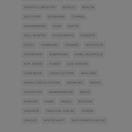
AUSSTELLUNGSTIPP
BEAUTY
BERLIN
BUCHTIPP
BURBERRY
CHANEL
DAMENMODE
DIOR
DÜFTE
FALL-WINTER
FOTOGRAFIE
GADGETS
GUCCI
HAMBURG
HERMÈS
INTERIEUR
INTERVIEW
KAMPAGNE
KARL LAGERFELD
KIM JONES
KUNST
LIVE STREAM
LOOKBOOK
LOUIS VUITTON
MAILAND
MARIA GRAZIA CHIURI
MEINUNG
MUSIK
MUSIKTIPP
MÄNNERMODE
NEWS
PARFUM
PARIS
PRADA
SCHUHE
SNEAKER
TASCHEN VERLAG
UHREN
UNIQLO
WIRTSCHAFT
WOCHENRÜCKBLICK