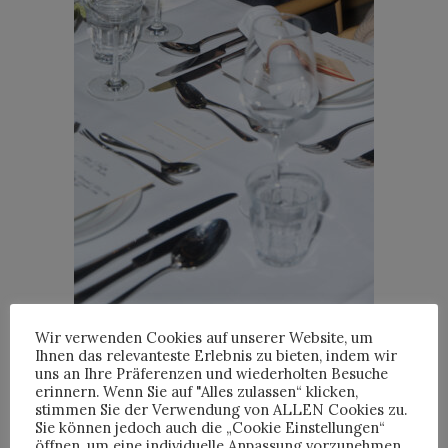
Wir verwenden Cookies auf unserer Website, um
Foto: Robin Kater for Louis Vuitton
Foto: Robin Kat
Ihnen das relevanteste Erlebnis zu bieten, indem wir
uns an Ihre Präferenzen und wiederholten Besuche
erinnern. Wenn Sie auf "Alles zulassen“ klicken,
Der Modekonzern positioniert sich damit
stimmen Sie der Verwendung von ALLEN Cookies zu.
einmal mehr als kultureller Begleitakteur
Sie können jedoch auch die „Cookie Einstellungen“
öffnen, um eine individuelle Anpassung vorzunehmen..