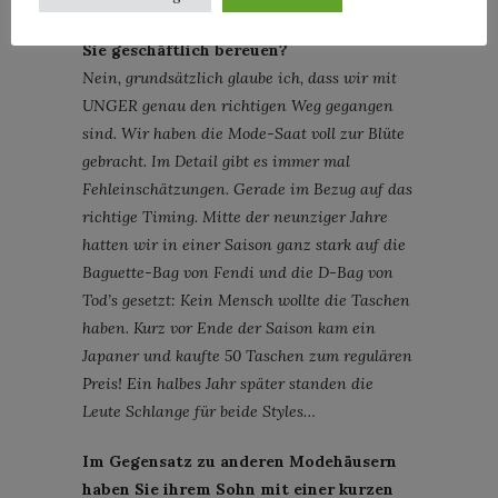
aktiven Zeit gemacht haben? Etwas, was
Sie geschäftlich bereuen?
Nein, grundsätzlich glaube ich, dass wir mit
UNGER genau den richtigen Weg gegangen
sind. Wir haben die Mode-Saat voll zur Blüte
gebracht. Im Detail gibt es immer mal
Fehleinschätzungen. Gerade im Bezug auf das
richtige Timing. Mitte der neunziger Jahre
hatten wir in einer Saison ganz stark auf die
Baguette-Bag von Fendi und die D-Bag von
Tod’s gesetzt: Kein Mensch wollte die Taschen
haben. Kurz vor Ende der Saison kam ein
Japaner und kaufte 50 Taschen zum regulären
Preis! Ein halbes Jahr später standen die
Leute Schlange für beide Styles…
Im Gegensatz zu anderen Modehäusern
haben Sie ihrem Sohn mit einer kurzen