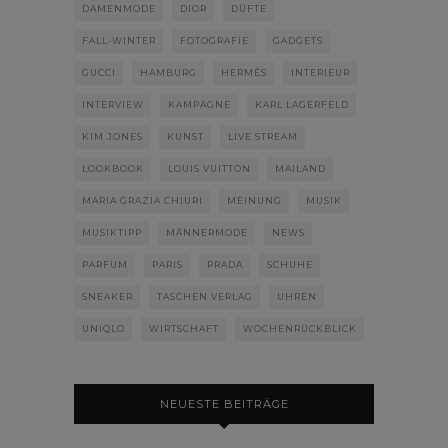
DAMENMODE
DIOR
DÜFTE
FALL-WINTER
FOTOGRAFIE
GADGETS
GUCCI
HAMBURG
HERMÈS
INTERIEUR
INTERVIEW
KAMPAGNE
KARL LAGERFELD
KIM JONES
KUNST
LIVE STREAM
LOOKBOOK
LOUIS VUITTON
MAILAND
MARIA GRAZIA CHIURI
MEINUNG
MUSIK
MUSIKTIPP
MÄNNERMODE
NEWS
PARFUM
PARIS
PRADA
SCHUHE
SNEAKER
TASCHEN VERLAG
UHREN
UNIQLO
WIRTSCHAFT
WOCHENRÜCKBLICK
NEUESTE BEITRÄGE