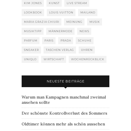
KIM JONES
KUNST
LIVE STREAM
LOOKBOOK
LOUIS VUITTON
MAILAND
MARIA GRAZIA CHIURI
MEINUNG
MUSIK
MUSIKTIPP
MÄNNERMODE
NEWS
PARFUM
PARIS
PRADA
SCHUHE
SNEAKER
TASCHEN VERLAG
UHREN
UNIQLO
WIRTSCHAFT
WOCHENRÜCKBLICK
NEUESTE BEITRÄGE
Warum man Kampagnen manchmal zweimal
ansehen sollte
Der schönste Kontrollverlust des Sommers
Oldtimer können mehr als schön aussehen