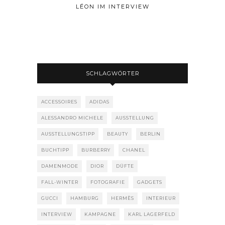
LÉON IM INTERVIEW
SCHLAGWÖRTER
ACCESSOIRES
ADIDAS
ALESSANDRO MICHELE
AUSSTELLUNG
AUSSTELLUNGSTIPP
BEAUTY
BERLIN
BUCHTIPP
BURBERRY
CHANEL
DAMENMODE
DIOR
DÜFTE
FALL-WINTER
FOTOGRAFIE
GADGETS
GUCCI
HAMBURG
HERMÈS
INTERIEUR
INTERVIEW
KAMPAGNE
KARL LAGERFELD