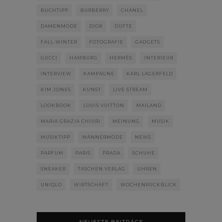
BUCHTIPP
BURBERRY
CHANEL
DAMENMODE
DIOR
DÜFTE
FALL-WINTER
FOTOGRAFIE
GADGETS
GUCCI
HAMBURG
HERMÈS
INTERIEUR
INTERVIEW
KAMPAGNE
KARL LAGERFELD
KIM JONES
KUNST
LIVE STREAM
LOOKBOOK
LOUIS VUITTON
MAILAND
MARIA GRAZIA CHIURI
MEINUNG
MUSIK
MUSIKTIPP
MÄNNERMODE
NEWS
PARFUM
PARIS
PRADA
SCHUHE
SNEAKER
TASCHEN VERLAG
UHREN
UNIQLO
WIRTSCHAFT
WOCHENRÜCKBLICK
NEUESTE BEITRÄGE