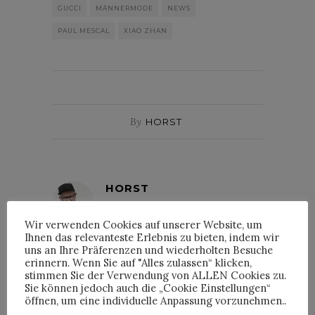
GUCCI
MÄNNERMODE
NEWS
PAUL MESCAL
XIAO ZHAN
By
HORST
HORST
Wir verwenden Cookies auf unserer Website, um
Ihnen das relevanteste Erlebnis zu bieten, indem wir
uns an Ihre Präferenzen und wiederholten Besuche
erinnern. Wenn Sie auf "Alles zulassen“ klicken,
stimmen Sie der Verwendung von ALLEN Cookies zu.
INTERVIEWS
Sie können jedoch auch die „Cookie Einstellungen“
öffnen, um eine individuelle Anpassung vorzunehmen..