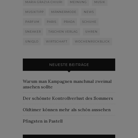
MARIA GRAZIA CHIURI
MEINUNG
MUSIK
MUSIKTIPP
MÄNNERMODE
NEWS
PARFUM
PARIS
PRADA
SCHUHE
SNEAKER
TASCHEN VERLAG
UHREN
UNIQLO
WIRTSCHAFT
WOCHENRÜCKBLICK
NEUESTE BEITRÄGE
Warum man Kampagnen manchmal zweimal
ansehen sollte
Der schönste Kontrollverlust des Sommers
Oldtimer können mehr als schön aussehen
Pfingsten in Pastell