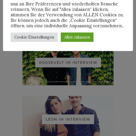
uns an Ihre Präferenzen und wiederholten Besuche
YOANN LEMOINE AKA
erinnern. Wenn Sie auf "Alles zulassen“ klicken,
WOODKID IM INTERVIEW
stimmen Sie der Verwendung von ALLEN Cookies zu.
Sie können jedoch auch die „Cookie Einstellungen“
öffnen, um eine individuelle Anpassung vorzunehmen..
Cookie Einstellungen
Alles zulassen
ROOSEVELT IM INTERVIEW
LÉON IM INTERVIEW