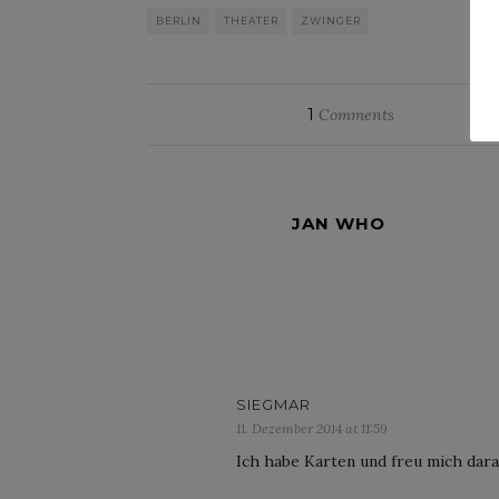
BERLIN
THEATER
ZWINGER
1
Comments
JAN WHO
SIEGMAR
11. Dezember 2014 at 11:59
Ich habe Karten und freu mich dara