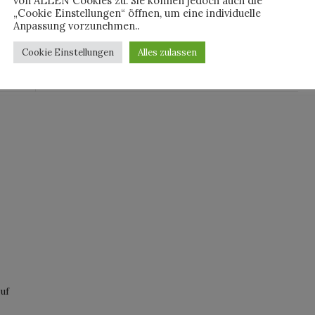
von ALLEN Cookies zu. Sie können jedoch auch die
„Cookie Einstellungen“ öffnen, um eine individuelle
Anpassung vorzunehmen..
Cookie Einstellungen
Alles zulassen
By
JAN WHO
uf