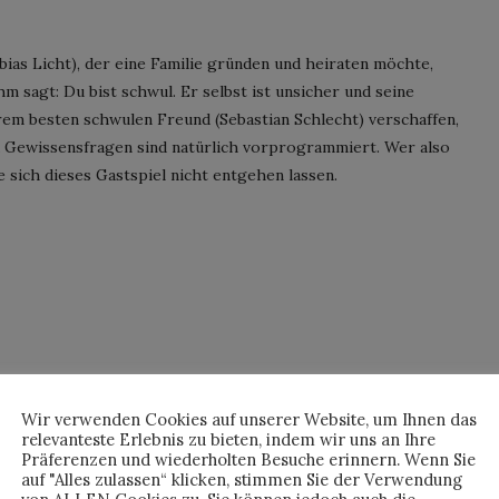
bias Licht), der eine Familie gründen und heiraten möchte,
m sagt: Du bist schwul. Er selbst ist unsicher und seine
rem besten schwulen Freund (Sebastian Schlecht) verschaffen,
d Gewissensfragen sind natürlich vorprogrammiert. Wer also
te sich dieses Gastspiel nicht entgehen lassen.
Wir verwenden Cookies auf unserer Website, um Ihnen das
relevanteste Erlebnis zu bieten, indem wir uns an Ihre
Präferenzen und wiederholten Besuche erinnern. Wenn Sie
auf "Alles zulassen“ klicken, stimmen Sie der Verwendung