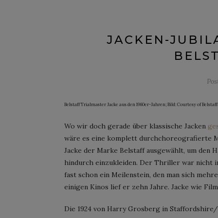
JACKEN-JUBIL
BELST
Pos
Belstaff Trialmaster Jacke aus den 1960er-Jahren; Bild: Courtesy of Belstaff
Wo wir doch gerade über klassische Jacken
ge
wäre es eine komplett durchchoreografierte Ma
Jacke der Marke Belstaff ausgewählt, um den H
hindurch einzukleiden. Der Thriller war nicht 
fast schon ein Meilenstein, den man sich mehr
einigen Kinos lief er zehn Jahre. Jacke wie Film
Die 1924 von Harry Grosberg in Staffordshire/