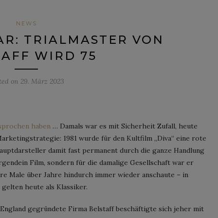
NEWS
AR: TRIALMASTER VON
AFF WIRD 75
ted on
29. März 2023
sprochen haben
… Damals war es mit Sicherheit Zufall, heute
rketingstrategie: 1981 wurde für den Kultfilm „Diva“ eine rote
auptdarsteller damit fast permanent durch die ganze Handlung
irgendein Film, sondern für die damalige Gesellschaft war er
ere Male über Jahre hindurch immer wieder anschaute – in
 gelten heute als Klassiker.
England gegründete Firma Belstaff beschäftigte sich jeher mit