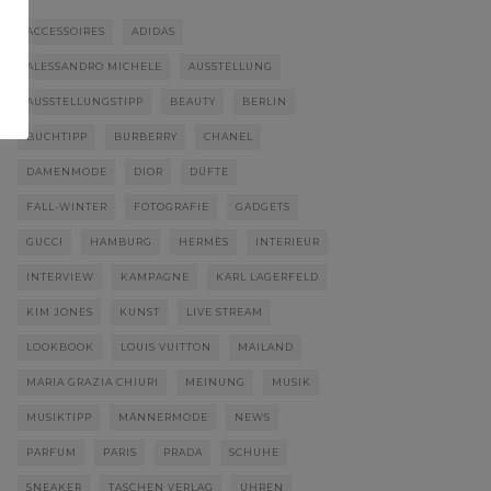
ACCESSOIRES
ADIDAS
ALESSANDRO MICHELE
AUSSTELLUNG
AUSSTELLUNGSTIPP
BEAUTY
BERLIN
BUCHTIPP
BURBERRY
CHANEL
DAMENMODE
DIOR
DÜFTE
FALL-WINTER
FOTOGRAFIE
GADGETS
GUCCI
HAMBURG
HERMÈS
INTERIEUR
INTERVIEW
KAMPAGNE
KARL LAGERFELD
KIM JONES
KUNST
LIVE STREAM
LOOKBOOK
LOUIS VUITTON
MAILAND
MARIA GRAZIA CHIURI
MEINUNG
MUSIK
MUSIKTIPP
MÄNNERMODE
NEWS
PARFUM
PARIS
PRADA
SCHUHE
SNEAKER
TASCHEN VERLAG
UHREN