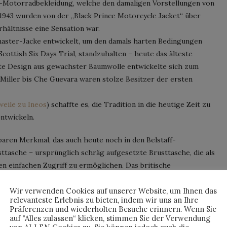
-Motorradbekleidung, welche den damaligen Vorstellungen von
1943 wurden von der „Black Prince Motorcycle Jacket“ über
rhältnisse eine Sensation war.
lmaster-Jacke entwickelt, um den damals harten Bedingungen
ttish Six Days Trial, standzuhalten – heute das älteste
te Design aus gewachster Baumwolle entwickelte sich zum
iller bis Che Guevara waren stolze Besitzer der ersten
weile zu Ineos
) schaffte es, die Tradition in die heutige Zeit zu
ntwickeln.
aren Merkmal, das auch heute noch in den Belstaff-
usttasche – ursprünglich schräg aufgesetzte Brusttasche, die als
n einfachen Zugriff zu ermöglichen. Das britische
äum der bekannten Trialmaster und hat dafür drei Limited
Wir verwenden Cookies auf unserer Website, um Ihnen das
relevanteste Erlebnis zu bieten, indem wir uns an Ihre
Präferenzen und wiederholten Besuche erinnern. Wenn Sie
auf "Alles zulassen“ klicken, stimmen Sie der Verwendung