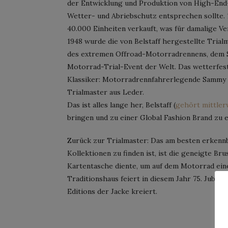
der Entwicklung und Produktion von High-End
Wetter- und Abriebschutz entsprechen sollte. 
40.000 Einheiten verkauft, was für damalige Ve
1948 wurde die von Belstaff hergestellte Tria
des extremen Offroad-Motorradrennens, dem Sco
Motorrad-Trial-Event der Welt. Das wetterfes
Klassiker: Motorradrennfahrerlegende Sammy M
Trialmaster aus Leder.
Das ist alles lange her, Belstaff (
gehört mittler
bringen und zu einer Global Fashion Brand zu e
Zurück zur Trialmaster: Das am besten erkennb
Kollektionen zu finden ist, ist die geneigte Br
Kartentasche diente, um auf dem Motorrad eine
Traditionshaus feiert in diesem Jahr 75. Jubil
Editions der Jacke kreiert.