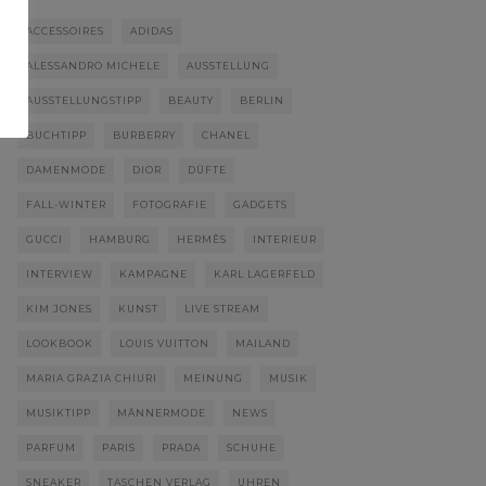
ACCESSOIRES
ADIDAS
ALESSANDRO MICHELE
AUSSTELLUNG
AUSSTELLUNGSTIPP
BEAUTY
BERLIN
BUCHTIPP
BURBERRY
CHANEL
DAMENMODE
DIOR
DÜFTE
FALL-WINTER
FOTOGRAFIE
GADGETS
GUCCI
HAMBURG
HERMÈS
INTERIEUR
INTERVIEW
KAMPAGNE
KARL LAGERFELD
KIM JONES
KUNST
LIVE STREAM
LOOKBOOK
LOUIS VUITTON
MAILAND
MARIA GRAZIA CHIURI
MEINUNG
MUSIK
MUSIKTIPP
MÄNNERMODE
NEWS
PARFUM
PARIS
PRADA
SCHUHE
SNEAKER
TASCHEN VERLAG
UHREN