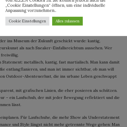
von ALLEN Cookies zu. Sie können jedoch auch die
„Cookie Einstellungen“ öffnen, um eine individuelle
Anpassung vorzunehmen..
 Bekannte wie den „Mafate Speed 2“, „Speedgoat 2“ und „Bondi
 Wer „stealthy“ erwartet, wird allerdings überrascht sein: Diese
Cookie Einstellungen
Alles zulassen
im nächtlichen Trailrun glatt eine Taschenlampe sparen könnte.
 der ins Museum der Zukunft geschickt wurde: kantig,
nieurskunst als nach Sneaker-Einfallsreichtum aussehen. Wer
freiwillig.
Statement: metallisch, kantig, fast martialisch. Man kann damit
e entlangflanieren, und man ist immer sichtbar, ob man will
 von Outdoor-Abenteuerlust, die ins urbane Leben geschwappt
parent, mit grafischen Linien, die eher posieren als schützen.
ur – ein Laufschuh, der mit jeder Bewegung reflektiert und die
mmen lässt.
 einplanen. Für Laufschuhe, die mehr Show als Understatement
formance und Style längst nicht mehr getrennte Wege gehen: Man