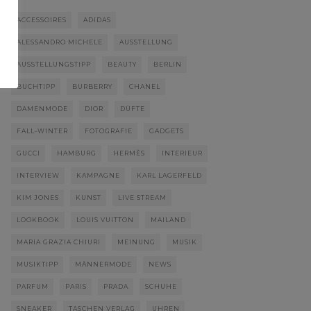
ACCESSOIRES
ADIDAS
ALESSANDRO MICHELE
AUSSTELLUNG
AUSSTELLUNGSTIPP
BEAUTY
BERLIN
BUCHTIPP
BURBERRY
CHANEL
DAMENMODE
DIOR
DÜFTE
FALL-WINTER
FOTOGRAFIE
GADGETS
GUCCI
HAMBURG
HERMÈS
INTERIEUR
INTERVIEW
KAMPAGNE
KARL LAGERFELD
KIM JONES
KUNST
LIVE STREAM
LOOKBOOK
LOUIS VUITTON
MAILAND
MARIA GRAZIA CHIURI
MEINUNG
MUSIK
MUSIKTIPP
MÄNNERMODE
NEWS
PARFUM
PARIS
PRADA
SCHUHE
SNEAKER
TASCHEN VERLAG
UHREN