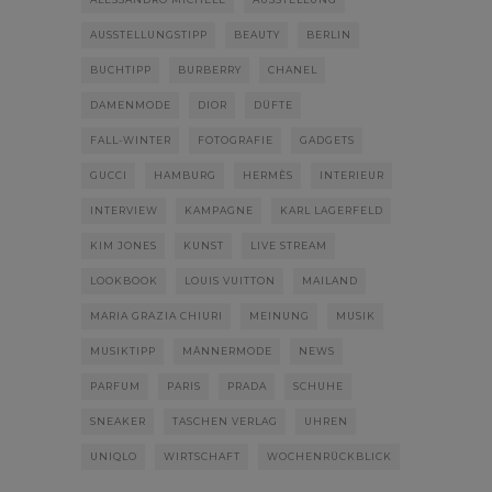
AUSSTELLUNGSTIPP
BEAUTY
BERLIN
BUCHTIPP
BURBERRY
CHANEL
DAMENMODE
DIOR
DÜFTE
FALL-WINTER
FOTOGRAFIE
GADGETS
GUCCI
HAMBURG
HERMÈS
INTERIEUR
INTERVIEW
KAMPAGNE
KARL LAGERFELD
KIM JONES
KUNST
LIVE STREAM
LOOKBOOK
LOUIS VUITTON
MAILAND
MARIA GRAZIA CHIURI
MEINUNG
MUSIK
MUSIKTIPP
MÄNNERMODE
NEWS
PARFUM
PARIS
PRADA
SCHUHE
SNEAKER
TASCHEN VERLAG
UHREN
UNIQLO
WIRTSCHAFT
WOCHENRÜCKBLICK