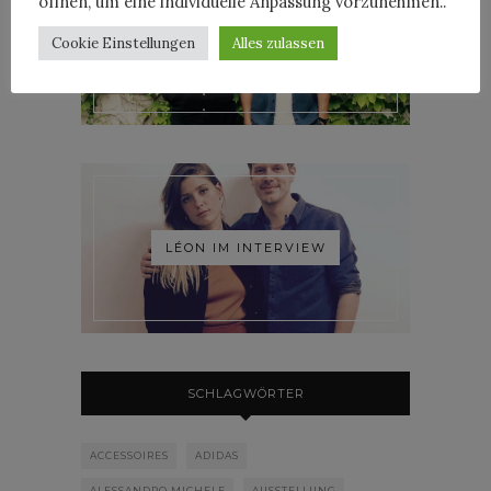
öffnen, um eine individuelle Anpassung vorzunehmen..
Cookie Einstellungen
Alles zulassen
ROOSEVELT IM INTERVIEW
LÉON IM INTERVIEW
SCHLAGWÖRTER
ACCESSOIRES
ADIDAS
ALESSANDRO MICHELE
AUSSTELLUNG