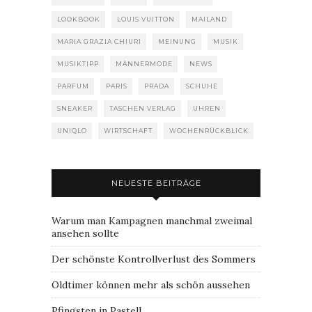
LOOKBOOK
LOUIS VUITTON
MAILAND
MARIA GRAZIA CHIURI
MEINUNG
MUSIK
MUSIKTIPP
MÄNNERMODE
NEWS
PARFUM
PARIS
PRADA
SCHUHE
SNEAKER
TASCHEN VERLAG
UHREN
UNIQLO
WIRTSCHAFT
WOCHENRÜCKBLICK
NEUESTE BEITRÄGE
Warum man Kampagnen manchmal zweimal
ansehen sollte
Der schönste Kontrollverlust des Sommers
Oldtimer können mehr als schön aussehen
Pfingsten in Pastell