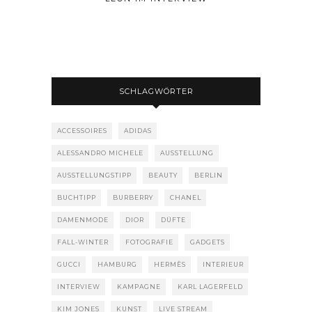
SCHLAGWÖRTER
ACCESSOIRES
ADIDAS
ALESSANDRO MICHELE
AUSSTELLUNG
AUSSTELLUNGSTIPP
BEAUTY
BERLIN
BUCHTIPP
BURBERRY
CHANEL
DAMENMODE
DIOR
DÜFTE
FALL-WINTER
FOTOGRAFIE
GADGETS
GUCCI
HAMBURG
HERMÈS
INTERIEUR
INTERVIEW
KAMPAGNE
KARL LAGERFELD
KIM JONES
KUNST
LIVE STREAM