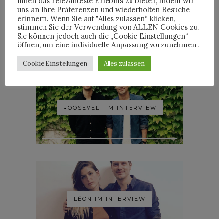
Ihnen das relevanteste Erlebnis zu bieten, indem wir
uns an Ihre Präferenzen und wiederholten Besuche
YOANN LEMOINE AKA
erinnern. Wenn Sie auf "Alles zulassen“ klicken,
WOODKID IM INTERVIEW
stimmen Sie der Verwendung von ALLEN Cookies zu.
Sie können jedoch auch die „Cookie Einstellungen“
öffnen, um eine individuelle Anpassung vorzunehmen..
Cookie Einstellungen
Alles zulassen
ROOSEVELT IM INTERVIEW
LÉON IM INTERVIEW