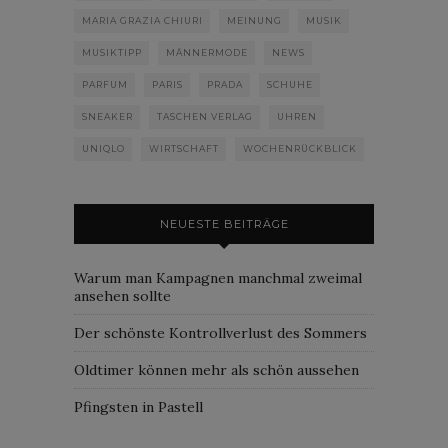
MARIA GRAZIA CHIURI
MEINUNG
MUSIK
MUSIKTIPP
MÄNNERMODE
NEWS
PARFUM
PARIS
PRADA
SCHUHE
SNEAKER
TASCHEN VERLAG
UHREN
UNIQLO
WIRTSCHAFT
WOCHENRÜCKBLICK
NEUESTE BEITRÄGE
Warum man Kampagnen manchmal zweimal
ansehen sollte
Der schönste Kontrollverlust des Sommers
Oldtimer können mehr als schön aussehen
Pfingsten in Pastell