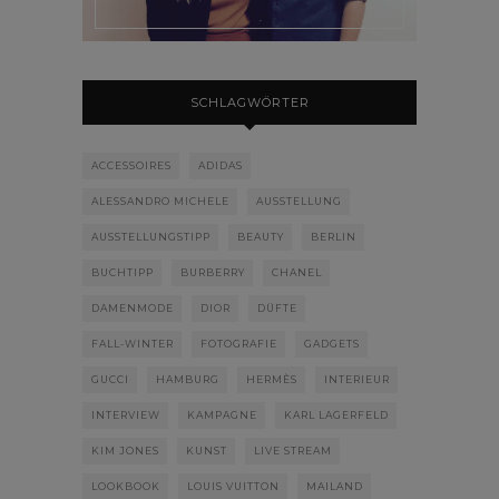
SCHLAGWÖRTER
ACCESSOIRES
ADIDAS
ALESSANDRO MICHELE
AUSSTELLUNG
AUSSTELLUNGSTIPP
BEAUTY
BERLIN
BUCHTIPP
BURBERRY
CHANEL
DAMENMODE
DIOR
DÜFTE
FALL-WINTER
FOTOGRAFIE
GADGETS
GUCCI
HAMBURG
HERMÈS
INTERIEUR
INTERVIEW
KAMPAGNE
KARL LAGERFELD
KIM JONES
KUNST
LIVE STREAM
LOOKBOOK
LOUIS VUITTON
MAILAND