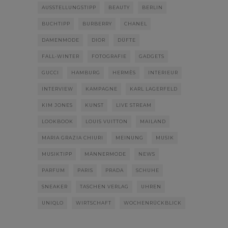
AUSSTELLUNGSTIPP
BEAUTY
BERLIN
BUCHTIPP
BURBERRY
CHANEL
DAMENMODE
DIOR
DÜFTE
FALL-WINTER
FOTOGRAFIE
GADGETS
GUCCI
HAMBURG
HERMÈS
INTERIEUR
INTERVIEW
KAMPAGNE
KARL LAGERFELD
KIM JONES
KUNST
LIVE STREAM
LOOKBOOK
LOUIS VUITTON
MAILAND
MARIA GRAZIA CHIURI
MEINUNG
MUSIK
MUSIKTIPP
MÄNNERMODE
NEWS
PARFUM
PARIS
PRADA
SCHUHE
SNEAKER
TASCHEN VERLAG
UHREN
UNIQLO
WIRTSCHAFT
WOCHENRÜCKBLICK